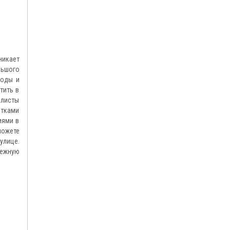
никает
льшого
годы и
тить в
алисты
ятками
иями в
можете
улице.
дежную