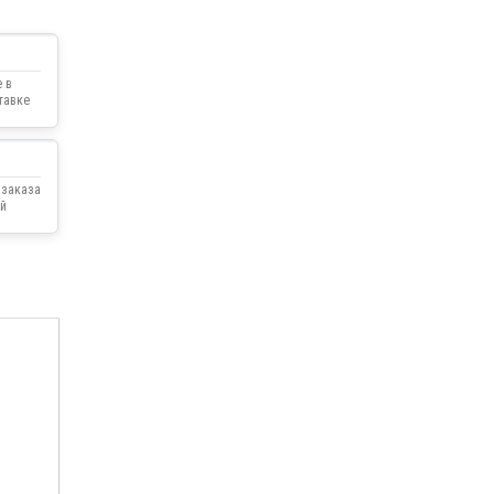
 в
тавке
 заказа
й