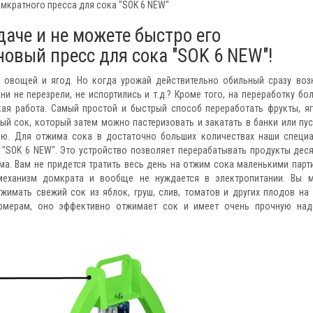
мкратного пресса для сока "SOK 6 NEW"
аче и не можете быстро его
овый пресс для сока "SOK 6 NEW"!
 овощей и ягод. Но когда урожай действительно обильный сразу воз
и не перезрели, не испортились и т.д.? Кроме того, на переработку бо
кая работа. Самый простой и быстрый способ переработать фрукты, я
й сок, который затем можно пастеризовать и закатать в банки или пус
ию. Для отжима сока в достаточно больших количествах наши специ
"SOK 6 NEW". Это устройство позволяет перерабатывать продукты дес
ма. Вам не придется тратить весь день на отжим сока маленькими парт
механизм домкрата и вообще не нуждается в электропитании. Вы 
жимать свежий сок из яблок, груш, слив, томатов и других плодов на 
рмерам, оно эффективно отжимает сок и имеет очень прочную на