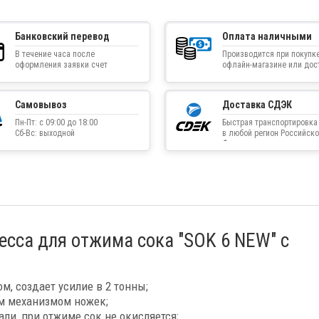
Банковский перевод
Оплата наличными
В течение часа после
Производится при покупке
оформления заявки счет
офлайн-магазине или дос
приходит на указанную
товара курьером
электронную почту
Самовывоз
Доставка СДЭК
Пн-Пт: с 09:00 до 18:00
Быстрая транспортировка
Сб-Вс: выходной
в любой регион Российско
Федерации
сса для отжима сока "SOK 6 NEW" с
, создает усилие в 2 тонны;
ым механизмом ножек;
ли, при отжиме сок не окисляется;