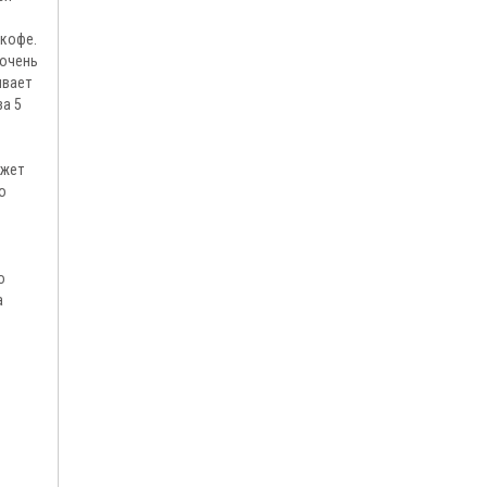
 кофе.
 очень
ивает
за 5
ожет
о
о
а