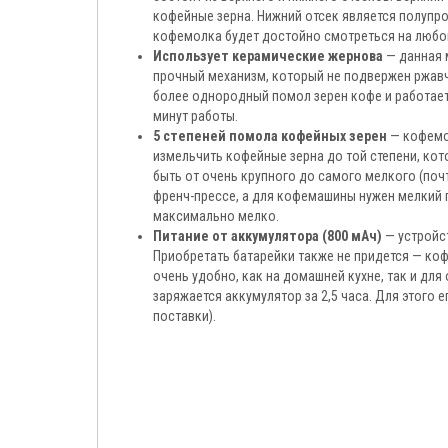
кофейные зерна. Нижний отсек является полупр
кофемолка будет достойно смотреться на любой
Использует керамические жернова
— данная 
прочный механизм, который не подвержен ржавчи
более однородный помол зерен кофе и работает
минут работы.
5 степеней помола кофейных зерен
— кофемол
измельчить кофейные зерна до той степени, кот
быть от очень крупного до самого мелкого (поч
френч-прессе, а для кофемашины нужен мелкий п
максимально мелко.
Питание от аккумулятора (800 мАч)
— устройст
Приобретать батарейки также не придется — к
очень удобно, как на домашней кухне, так и для
заряжается аккумулятор за 2,5 часа. Для этого 
поставки).