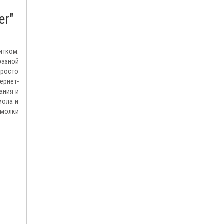
er"
итком.
разной
просто
ернет-
ания и
мола и
емолки