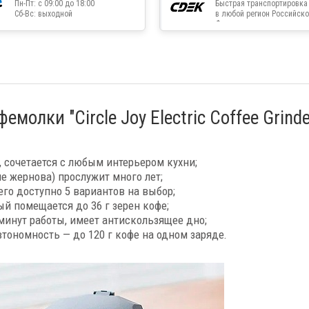
Пн-Пт: с 09:00 до 18:00
Быстрая транспортировка
Сб-Вс: выходной
в любой регион Российско
Федерации
олки "Circle Joy Electric Coffee Grinde
 сочетается с любым интерьером кухни;
 жернова) прослужит много лет;
его доступно 5 вариантов на выбор;
ый помещается до 36 г зерен кофе;
 минут работы, имеет антискользящее дно;
втономность — до 120 г кофе на одном заряде.