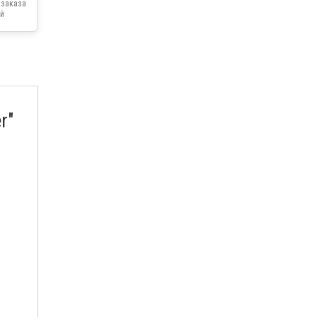
 заказа
й
r"