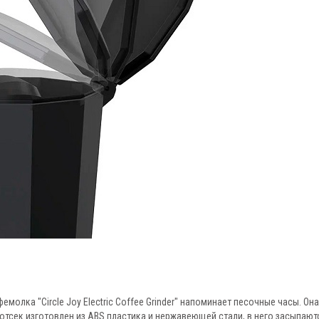
молка "Circle Joy Electric Coffee Grinder" напоминает песочные часы. Она
 отсек изготовлен из ABS пластика и нержавеющей стали, в него засыпают