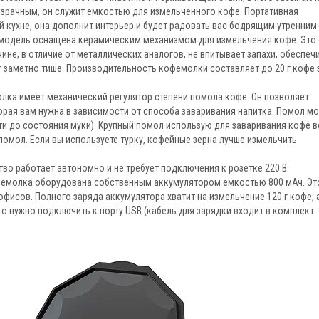
озрачным, он служит емкостью для измельченного кофе. Портативная
 кухне, она дополнит интерьер и будет радовать вас бодрящим утренним
модель оснащена керамическим механизмом для измельчения кофе. Это
не, в отличие от металлических аналогов, не впитывает запахи, обеспеч
 заметно тише. Производительность кофемолки составляет до 20 г кофе 
ка имеет механический регулятор степени помола кофе. Он позволяет
орая вам нужна в зависимости от способа заваривания напитка. Помол м
ти до состояния муки). Крупный помол использую для заваривания кофе в
омол. Если вы используете турку, кофейные зерна лучше измельчить
во работает автономно и не требует подключения к розетке 220 В.
офемолка оборудована собственным аккумулятором емкостью 800 мАч. Эт
 офисов. Полного заряда аккумулятора хватит на измельчение 120 г кофе, 
его нужно подключить к порту USB (кабель для зарядки входит в комплект