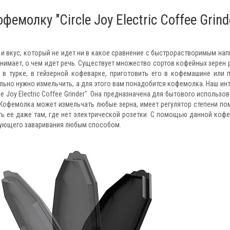
молку "Circle Joy Electric Coffee Grind
 вкус, который не идет ни в какое сравнение с быстрорастворимым нап
нимает, о чем идет речь. Существует множество сортов кофейных зерен 
 в турке, в гейзерной кофеварке, приготовить его в кофемашине или 
ельно нужно измельчить, а для этого вам понадобится кофемолка. Наш инт
 Joy Electric Coffee Grinder". Она предназначена для бытового использов
 Кофемолка может измельчать любые зерна, имеет регулятор степени по
ть ее даже там, где нет электрической розетки. С помощью данной коф
дующего заваривания любым способом.