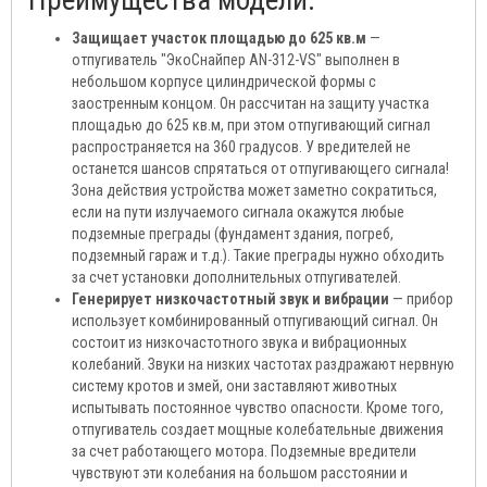
Преимущества модели:
Защищает участок площадью до 625 кв.м
—
отпугиватель "ЭкоСнайпер AN-312-VS" выполнен в
небольшом корпусе цилиндрической формы с
заостренным концом. Он рассчитан на защиту участка
площадью до 625 кв.м, при этом отпугивающий сигнал
распространяется на 360 градусов. У вредителей не
останется шансов спрятаться от отпугивающего сигнала!
Зона действия устройства может заметно сократиться,
если на пути излучаемого сигнала окажутся любые
подземные преграды (фундамент здания, погреб,
подземный гараж и т.д.). Такие преграды нужно обходить
за счет установки дополнительных отпугивателей.
Генерирует низкочастотный звук и вибрации
— прибор
использует комбинированный отпугивающий сигнал. Он
состоит из низкочастотного звука и вибрационных
колебаний. Звуки на низких частотах раздражают нервную
систему кротов и змей, они заставляют животных
испытывать постоянное чувство опасности. Кроме того,
отпугиватель создает мощные колебательные движения
за счет работающего мотора. Подземные вредители
чувствуют эти колебания на большом расстоянии и