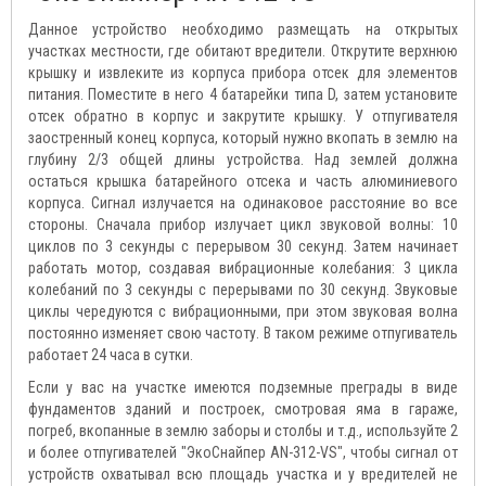
Данное устройство необходимо размещать на открытых
участках местности, где обитают вредители. Открутите верхнюю
крышку и извлеките из корпуса прибора отсек для элементов
питания. Поместите в него 4 батарейки типа D, затем установите
отсек обратно в корпус и закрутите крышку. У отпугивателя
заостренный конец корпуса, который нужно вкопать в землю на
глубину 2/3 общей длины устройства. Над землей должна
остаться крышка батарейного отсека и часть алюминиевого
корпуса. Сигнал излучается на одинаковое расстояние во все
стороны. Сначала прибор излучает цикл звуковой волны: 10
циклов по 3 секунды с перерывом 30 секунд. Затем начинает
работать мотор, создавая вибрационные колебания: 3 цикла
колебаний по 3 секунды с перерывами по 30 секунд. Звуковые
циклы чередуются с вибрационными, при этом звуковая волна
постоянно изменяет свою частоту. В таком режиме отпугиватель
работает 24 часа в сутки.
Если у вас на участке имеются подземные преграды в виде
фундаментов зданий и построек, смотровая яма в гараже,
погреб, вкопанные в землю заборы и столбы и т.д., используйте 2
и более отпугивателей "ЭкоСнайпер AN-312-VS", чтобы сигнал от
устройств охватывал всю площадь участка и у вредителей не