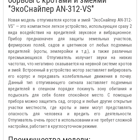
борьбы с кротами и змеями
"ЭкоСнайпер AN-312-VS"
Новая модель отпугивателя кротов и змей "ЭкоСнайпер AN-312-
VS" — это компактное легкое устройство, использующее сразу 2
вида воздействия на вредителей: звуковое и вибрационное.
Прибор предназначен для защиты земельных участков,
фермерских полей, садов и цветников от любых подземных
вредителей: (кроты, землеройки и т.д.), а также различных
пресмыкающихся. Отпугиватель излучает звуки на низких
частотах, что негативно сказывается на нервной системе кротов
и змей. Встроенный в устройство мотор заставляет вибрировать
его корпус и передавать колебательные движения в почву.
Данный тип отпугивающего сигнала заставляет подземных
вредителей в спешном порядке покинуть зону обитания и
подыскать для себя более спокойное место. С помощью
прибора можно защитить сад, огород и любые другие открытые
участки местности, где кроты и змеи могут представлять
опасность для человека и вредить его деятельности.
Отпугиватель очень прост в использовании и не требует сложной
настройки, работает в круглосуточном режиме.