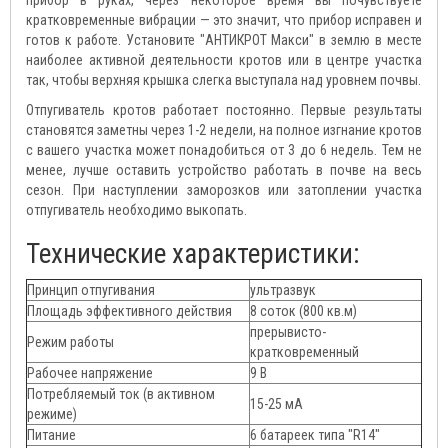
прибор в руках, через некоторое время вы почувствуете
кратковременные вибрации — это значит, что прибор исправен и
готов к работе. Установите "АНТИКРОТ Макси" в землю в месте
наиболее активной деятельности кротов или в центре участка
так, чтобы верхняя крышка слегка выступала над уровнем почвы.
Отпугиватель кротов работает постоянно. Первые результаты
становятся заметны через 1-2 недели, на полное изгнание кротов
с вашего участка может понадобиться от 3 до 6 недель. Тем не
менее, лучше оставить устройство работать в почве на весь
сезон. При наступлении заморозков или затоплении участка
отпугиватель необходимо выкопать.
Технические характеристики:
Принцип отпугивания
ультразвук
Площадь эффективного действия
8 соток (800 кв.м)
прерывисто-
Режим работы
кратковременный
Рабочее напряжение
9 В
Потребляемый ток (в активном
15-25 мА
режиме)
Питание
6 батареек типа "R14"