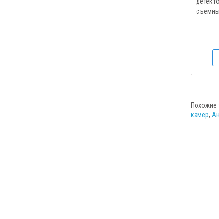
детект
съемные
Похожие 
камер
,
Ан