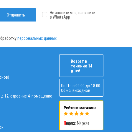
Не звоните мне, напишите
Отправить
в WhatsApp
 обработку
персональных данных
Возрат в
течение 14
дней
ионов)
Пн-Пт: с 09:00 до 18:00
Сб-Вс: выходной
, д.12, строение 4, помещение
о
ой.