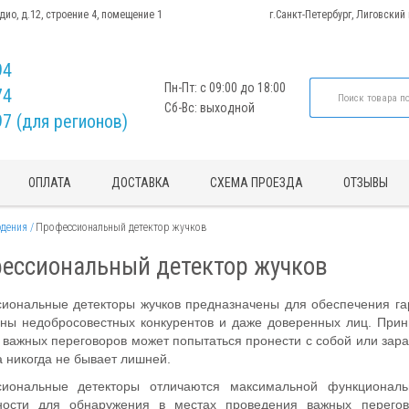
адио, д.12, строение 4, помещение 1
г.Санкт-Петербург, Лиговский
94
Пн-Пт: с 09:00 до 18:00
74
Сб-Вс: выходной
97 (для регионов)
ОПЛАТА
ДОСТАВКА
СХЕМА ПРОЕЗДА
ОТЗЫВЫ
юдения
Профессиональный детектор жучков
ессиональный детектор жучков
иональные детекторы жучков предназначены для обеспечения гар
оны недобросовестных конкурентов и даже доверенных лиц. Прин
к важных переговоров может попытаться пронести с собой или за
 никогда не бывает лишней.
иональные детекторы отличаются максимальной функциональ
ности для обнаружения в местах проведения важных перего