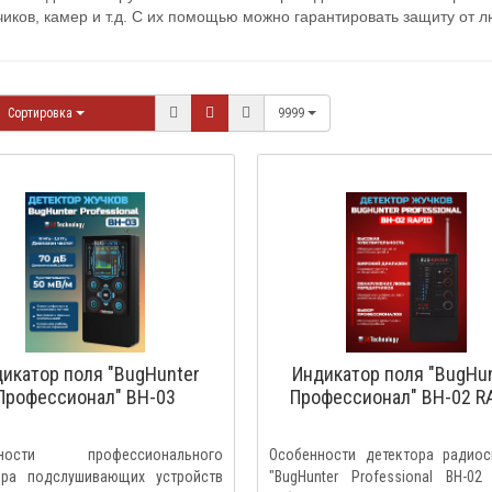
иков, камер и т.д. С их помощью можно гарантировать защиту от 
Сортировка
9999
икатор поля "BugHunter
Индикатор поля "BugHu
Профессионал" BH-03
Профессионал" BH-02 R
нности профессионального
Особенности детектора радиос
ора подслушивающих устройств
"BugHunter Professional BH-02