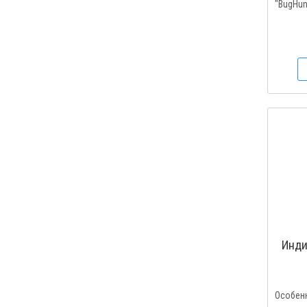
"BugHunt
Инди
Особе