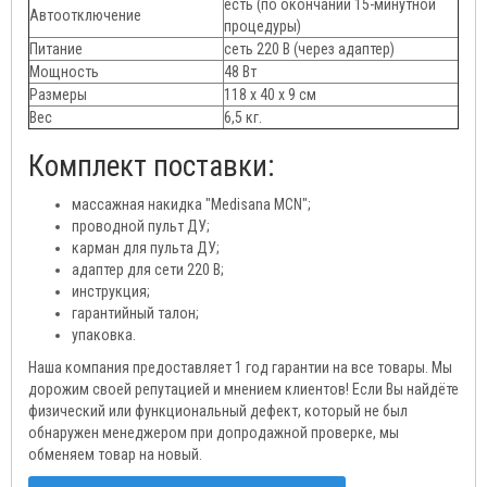
есть (по окончании 15-минутной
Автоотключение
процедуры)
Питание
сеть 220 В (через адаптер)
Мощность
48 Вт
Размеры
118 х 40 х 9 см
Вес
6,5 кг.
Комплект поставки:
массажная накидка "Medisana MCN";
проводной пульт ДУ;
карман для пульта ДУ;
адаптер для сети 220 В;
инструкция;
гарантийный талон;
упаковка.
Наша компания предоставляет 1 год гарантии на все товары. Мы
дорожим своей репутацией и мнением клиентов! Если Вы найдёте
физический или функциональный дефект, который не был
обнаружен менеджером при допродажной проверке, мы
обменяем товар на новый.