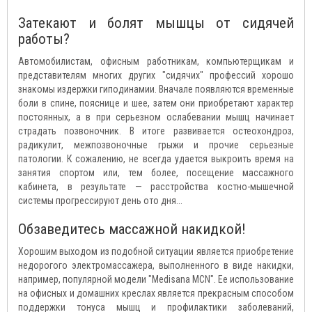
Затекают и болят мышцы от сидячей
работы?
Автомобилистам, офисным работникам, компьютерщикам и
представителям многих других "сидячих" профессий хорошо
знакомы издержки гиподинамии. Вначале появляются временные
боли в спине, пояснице и шее, затем они приобретают характер
постоянных, а в при серьезном ослабевании мышц начинает
страдать позвоночник. В итоге развивается остеохондроз,
радикулит, межпозвоночные грыжи и прочие серьезные
патологии. К сожалению, не всегда удается выкроить время на
занятия спортом или, тем более, посещение массажного
кабинета, в результате — расстройства костно-мышечной
системы прогрессируют день ото дня...
Обзаведитесь массажной накидкой!
Хорошим выходом из подобной ситуации является приобретение
недорогого электромассажера, выполненного в виде накидки,
например, популярной модели "Medisana MCN". Ее использование
на офисных и домашних креслах является прекрасным способом
поддержки тонуса мышц и профилактики заболеваний,