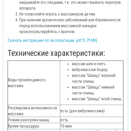
накрывайте его пледами, т.к. это может вызвать перегрев
аппарата.
Не позволяйте играть с массажером детям.
При наличии хронических заболеваний или беременности
перед использованием массажной накидки
проконсультируйтесь с врачом.
Скачать инструкцию по эксплуатации .pdf [1,79 Мб]
Технические характеристики:
массаж шеи и плеч;
вибромассаж бедер;
массаж "Шиацу" верхней
Виды производимого
части спины;
массажа
массаж "Шиацу" нижней
части спины;
массаж "Шиацу" всей спины.
Регулировка интенсивности
есть (для вибромассажа)
массажа
Режим разогрева мышц
есть
Время процедуры
15 мин.