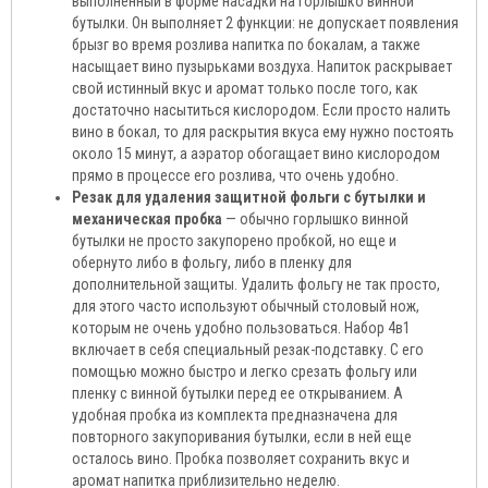
выполненный в форме насадки на горлышко винной
бутылки. Он выполняет 2 функции: не допускает появления
брызг во время розлива напитка по бокалам, а также
насыщает вино пузырьками воздуха. Напиток раскрывает
свой истинный вкус и аромат только после того, как
достаточно насытиться кислородом. Если просто налить
вино в бокал, то для раскрытия вкуса ему нужно постоять
около 15 минут, а аэратор обогащает вино кислородом
прямо в процессе его розлива, что очень удобно.
Резак для удаления защитной фольги с бутылки и
механическая пробка
— обычно горлышко винной
бутылки не просто закупорено пробкой, но еще и
обернуто либо в фольгу, либо в пленку для
дополнительной защиты. Удалить фольгу не так просто,
для этого часто используют обычный столовый нож,
которым не очень удобно пользоваться. Набор 4в1
включает в себя специальный резак-подставку. С его
помощью можно быстро и легко срезать фольгу или
пленку с винной бутылки перед ее открыванием. А
удобная пробка из комплекта предназначена для
повторного закупоривания бутылки, если в ней еще
осталось вино. Пробка позволяет сохранить вкус и
аромат напитка приблизительно неделю.