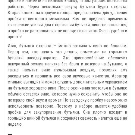
пробке и нажмите на нижнюю кнопку, чтобы устройство начало
работать. Через несколько секунд бутылка будет открыта.
Вторая кнопка на корпусе штопора предназначена для удаления
пробки с винтового механизма. Вам не придется применять
физические усилия для открывания бутылки, вино не прольется,
а пробка не раскрошится и не попадет в напиток. Очень удобно и
просто!
Итак, бутылка открыта — можно разливать вино по бокалам.
Перед тем, как начать это делать, поместите на горлышко
бутылки насадку-аэратор. Это приспособление обеспечит
аккуратный розлив напитка без брызг и потеков на бутылке, а
также насытит вино пузырьками воздуха, позволяя ему
раскрыться и проявить все свои вкусовые качества. Аэратор
стильно выглядит и может служить дополнительным украшением
на бутылке хорошего вина. После окончания застолья в бутылке
обычно остается вино, которое нужно сохранить, чтобы оно не
потеряло свой вкус и аромат. Но заводскую пробку невозможно
использовать повторно. Поэтому в наборе имеется удобная
пробка для закупоривания бутылки. Она плотно входит в
горлышко винной бутылки и сохраняет свежесть напитка еще на
неделю.