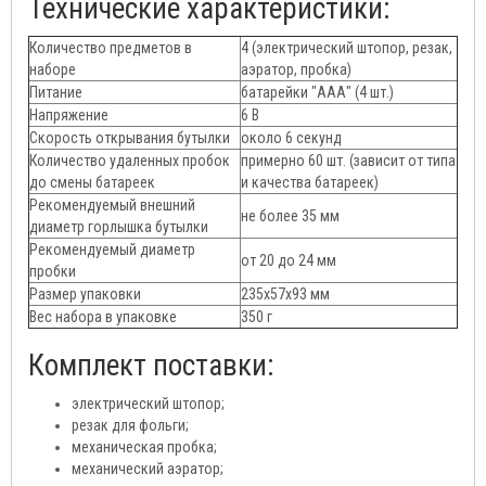
Технические характеристики:
Количество предметов в
4 (электрический штопор, резак,
наборе
аэратор, пробка)
Питание
батарейки "ААА" (4 шт.)
Напряжение
6 В
Скорость открывания бутылки
около 6 секунд
Количество удаленных пробок
примерно 60 шт. (зависит от типа
до смены батареек
и качества батареек)
Рекомендуемый внешний
не более 35 мм
диаметр горлышка бутылки
Рекомендуемый диаметр
от 20 до 24 мм
пробки
Размер упаковки
235х57х93 мм
Вес набора в упаковке
350 г
Комплект поставки:
электрический штопор;
резак для фольги;
механическая пробка;
механический аэратор;