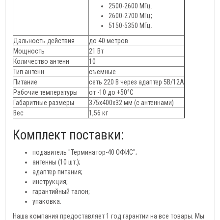
2500-2600 МГц.
2600-2700 МГц;
5150-5350 МГц.
Дальность действия
до 40 метров
Мощность
21 Вт
Количество антенн
10
Тип антенн
съемные
Питание
сеть 220 В через адаптер 5В/12А
Рабочие температуры
от -10 до +50°C
Габаритные размеры
375х400х32 мм (с антеннами)
Вес
1,56 кг
Комплект поставки:
подавитель "Терминатор-40 ОФИС";
антенны (10 шт.);
адаптер питания;
инструкция;
гарантийный талон;
упаковка.
Наша компания предоставляет 1 год гарантии на все товары. Мы