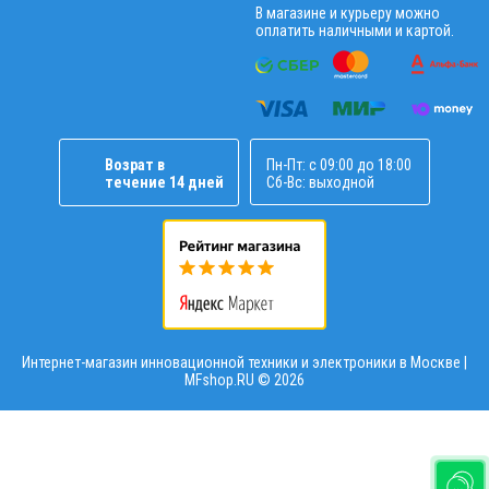
В магазине и курьеру можно
оплатить наличными и картой.
Возрат в
Пн-Пт: с 09:00 до 18:00
течение 14 дней
Сб-Вс: выходной
Интернет-магазин инновационной техники и электроники в Москве |
MFshop.RU ©
2026