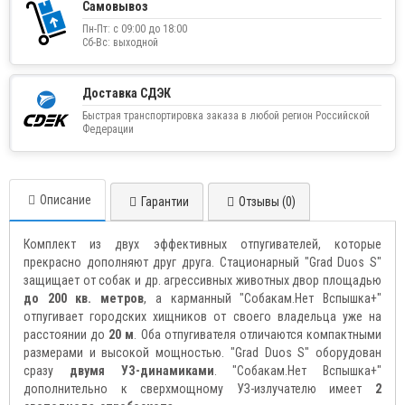
Самовывоз
Пн-Пт: с 09:00 до 18:00
Сб-Вс: выходной
Доставка СДЭК
Быстрая транспортировка заказа в любой регион Российской
Федерации
Описание
Гарантии
Отзывы (0)
Комплект из двух эффективных отпугивателей, которые
прекрасно дополняют друг друга. Стационарный "Grad Duos S"
защищает от собак и др. агрессивных животных двор площадью
до 200 кв. метров
, а карманный "Собакам.Нет Вспышка+"
отпугивает городских хищников от своего владельца уже на
расстоянии до
20 м
. Оба отпугивателя отличаются компактными
размерами и высокой мощностью. "Grad Duos S" оборудован
сразу
двумя УЗ-динамиками
. "Собакам.Нет Вспышка+"
дополнительно к сверхмощному УЗ-излучателю имеет
2