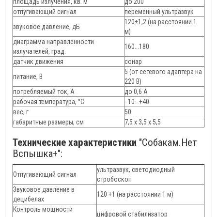
площадь излучения, кв. м
до 200
отпугивающий сигнал
переменный ультразвук
120±1,2 (на расстоянии 1
звуковое давление, дБ
м)
диаграмма направленности
160...180
излучателей, град.
датчик движения
сонар
5 (от сетевого адаптера на
питание, В
220 В)
потребляемый ток, А
до 0,6 А
рабочая температура, °С
- 10...+40
вес, г
50
габаритные размеры, см
7,5 х 3,5 х 5,5
Технические характеристики
"Собакам.Нет
Вспышка+":
ультразвук, светодиодный
Отпугивающий сигнал
стробоскоп
Звуковое давление в
120 +1 (на расстоянии 1 м)
децибелах
Контроль мощности
цифровой стабилизатор