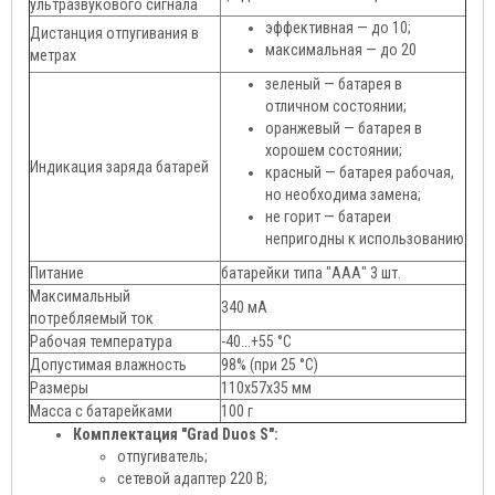
ультразвукового сигнала
эффективная — до 10;
Дистанция отпугивания в
максимальная — до 20
метрах
зеленый — батарея в
отличном состоянии;
оранжевый — батарея в
хорошем состоянии;
Индикация заряда батарей
красный — батарея рабочая,
но необходима замена;
не горит — батареи
непригодны к использованию
Питание
батарейки типа "ААА" 3 шт.
Максимальный
340 мА
потребляемый ток
Рабочая температура
-40...+55 °С
Допустимая влажность
98% (при 25 °С)
Размеры
110х57х35 мм
Масса с батарейками
100 г
Комплектация "Grad Duos S":
отпугиватель;
сетевой адаптер 220 В;