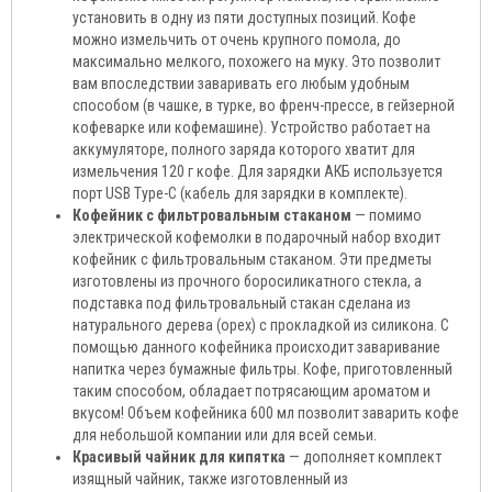
установить в одну из пяти доступных позиций. Кофе
можно измельчить от очень крупного помола, до
максимально мелкого, похожего на муку. Это позволит
вам впоследствии заваривать его любым удобным
способом (в чашке, в турке, во френч-прессе, в гейзерной
кофеварке или кофемашине). Устройство работает на
аккумуляторе, полного заряда которого хватит для
измельчения 120 г кофе. Для зарядки АКБ используется
порт USB Type-C (кабель для зарядки в комплекте).
Кофейник с фильтровальным стаканом
— помимо
электрической кофемолки в подарочный набор входит
кофейник с фильтровальным стаканом. Эти предметы
изготовлены из прочного боросиликатного стекла, а
подставка под фильтровальный стакан сделана из
натурального дерева (орех) с прокладкой из силикона. С
помощью данного кофейника происходит заваривание
напитка через бумажные фильтры. Кофе, приготовленный
таким способом, обладает потрясающим ароматом и
вкусом! Объем кофейника 600 мл позволит заварить кофе
для небольшой компании или для всей семьи.
Красивый чайник для кипятка
— дополняет комплект
изящный чайник, также изготовленный из