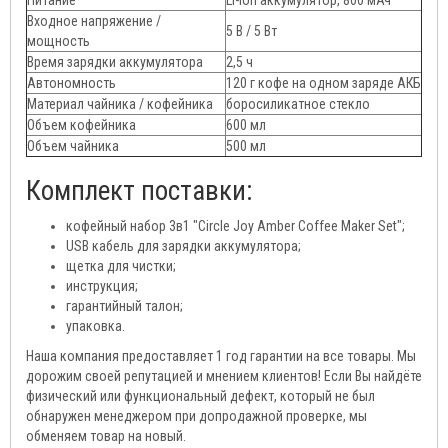
Входное напряжение /
5 В / 5 Вт
мощность
Время зарядки аккумулятора
2,5 ч
Автономность
120 г кофе на одном заряде АКБ
Материал чайника / кофейника
боросиликатное стекло
Объем кофейника
600 мл
Объем чайника
500 мл
Комплект поставки:
кофейный набор 3в1 "Circle Joy Amber Coffee Maker Set";
USB кабель для зарядки аккумулятора;
щетка для чистки;
инструкция;
гарантийный талон;
упаковка.
Наша компания предоставляет 1 год гарантии на все товары. Мы
дорожим своей репутацией и мнением клиентов! Если Вы найдёте
физический или функциональный дефект, который не был
обнаружен менеджером при допродажной проверке, мы
обменяем товар на новый.