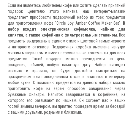
Если вы являетесь любителем кофе или хотите сделать приятный
подарок ценителю этого напитка, наш интернет-магазин
предлагает приобрести подарочный набор из трех предметов
для приготовления кофе "Circle Joy Amber Coffee Maker Set".
В
набор входит электрическая кофемолка, чайник для
кипятка, а также кофейник с фильтровальным стаканом
. Все
предметы выдержаны в едином стиле и цветовой гамме черного
и янтарного оттенков. Подарочная коробка выстлана изнутри
мягким материалом и имеет персональные ложементы для всех
предметов. Такой подарок можно преподнести на день
рождения, юбилей, любую памятную дату. Набор выглядит
стильно и красиво, он будет достойно смотреться на
праздничном или повседневном столе и впишется в интерьер
любой кухни. С помощью предметов из данного набора можно
приготовить кофе из зерен способом заваривания через
бумажные фильтры. Напиток заваривается в кофейнике, из
которого его разливают по чашкам. Он согреет вас и ваших
гостей зимним вечером, вы приятно проведете время за беседой
с вашими друзьями, родными и близкими.