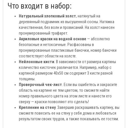
Что входит в набор:
Натуральный хлопковый холст
, натянутый на
деревянный подрамник из высушенной сосны. Натяжка
качественная, без волн и провисаний. На холст нанесен
пронумерованный трафарет.
Акриловые краски на водной основе
— абсолютно
безопасные и нетоксичные. Расфасованы в
пронумерованные пластиковые баночки, номер баночки
соответствует области на холсте.
Нейлоновые кисти
. В зависимости от размера картины
количество кисточек различается. Например, набор с
картиной размером 40х50 см содержит 3 кисти разной
толщины.
Проверочный чек-лист
. Если вы ошибетесь и закрасите
область на картине не тем цветом, то сможете найти
номер правильного цвета на этом листе и нанести его
сверху — краски позволяют это сделать!
Крепление на стену
. Завершив раскрашивать картину, вы
сможете повесить ее на стену у себя дома и любоваться
результатом своих трудов, а также показывать ее гостям.