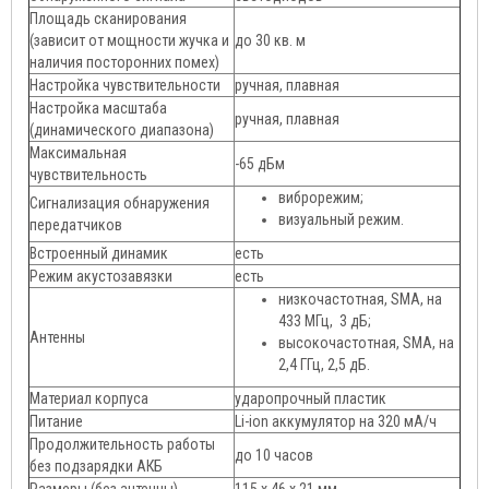
Площадь сканирования
(зависит от мощности жучка и
до 30 кв. м
наличия посторонних помех)
Настройка чувствительности
ручная, плавная
Настройка масштаба
ручная, плавная
(динамического диапазона)
Максимальная
-65 дБм
чувствительность
виброрежим;
Сигнализация обнаружения
визуальный режим.
передатчиков
Встроенный динамик
есть
Режим акустозавязки
есть
низкочастотная, SMA, на
433 МГц, 3 дБ;
Антенны
высокочастотная, SMA, на
2,4 ГГц, 2,5 дБ.
Материал корпуса
ударопрочный пластик
Питание
Li-ion аккумулятор на 320 мА/ч
Продолжительность работы
до 10 часов
без подзарядки АКБ