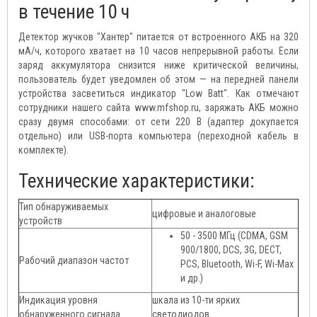
в течение 10 ч
Детектор жучков "Хантер" питается от встроенного АКБ на 320
мА/ч, которого хватает на 10 часов непрерывной работы. Если
заряд аккумулятора снизится ниже критической величины,
пользователь будет уведомлен об этом — на передней панели
устройства засветиться индикатор "Low Batt". Как отмечают
сотрудники нашего сайта www.mfshop.ru, заряжать АКБ можно
сразу двумя способами: от сети 220 В (адаптер докупается
отдельно) или USB-порта компьютера (переходной кабель в
комплекте).
Технические характеристики:
Тип обнаруживаемых
цифровые и аналоговые
устройств
50 - 3500 МГц (CDMA, GSM
900/1800, DCS, 3G, DECT,
Рабочий диапазон частот
PCS, Bluetooth, Wi-F, Wi-Max
и др.)
Индикация уровня
шкала из 10-ти ярких
обнаруженного сигнала
светодиодов