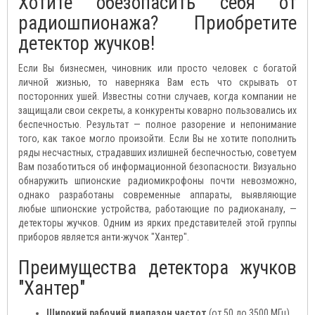
Хотите обезопасить себя от
радиошпионажа? Приобретите
детектор жучков!
Если Вы бизнесмен, чиновник или просто человек с богатой
личной жизнью, то наверняка Вам есть что скрывать от
посторонних ушей. Известны сотни случаев, когда компании не
защищали свои секреты, а конкуренты коварно пользовались их
беспечностью. Результат — полное разорение и непонимание
того, как такое могло произойти. Если Вы не хотите пополнить
ряды несчастных, страдавших излишней беспечностью, советуем
Вам позаботиться об информационной безопасности. Визуально
обнаружить шпионские радиомикрофоны почти невозможно,
однако разработаны современные аппараты, выявляющие
любые шпионские устройства, работающие по радиоканалу, —
детекторы жучков. Одним из ярких представителей этой группы
приборов является анти-жучок "Хантер".
Преимущества детектора жучков
"Хантер"
Широкий рабочий диапазон частот
(от 50 до 3500 МГц)