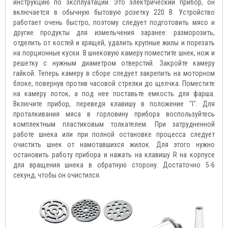
инструкцию по эксплуатации. Это электрический прибор, он
включается в обычную бытовую розетку 220 В. Устройство
работает очень быстро, поэтому следует подготовить мясо и
другие продукты для измельчения заранее: разморозить,
отделить от костей и хрящей, удалить крупные жилы и порезать
на порционные куски. В шнековую камеру поместите шнек, нож и
решетку с нужным диаметром отверстий. Закройте камеру
гайкой. Теперь камеру в сборе следует закрепить на моторном
блоке, повернув против часовой стрелки до щелчка. Поместите
на камеру лоток, а под нее поставьте емкость для фарша.
Включите прибор, переведя клавишу в положение "I". Для
проталкивания мяса в горловину прибора воспользуйтесь
комплектным пластиковым толкателем. При затрудненной
работе шнека или при полной остановке процесса следует
очистить шнек от намотавшихся жилок. Для этого нужно
остановить работу прибора и нажать на клавишу R на корпусе
для вращения шнека в обратную сторону. Достаточно 5-6
секунд, чтобы он очистился.