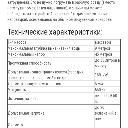
затруднений. Его не нужно погружать в рабочую среду (вместо
него туда помещается лишь шланг), а значит вы можете
наблюдать за его работой (и при необходимости устранять
неполадки), основываясь на обычном визуальном контроле.
Технические характеристики:
Тип насоса
вихревой
Максимальная глубина выкачивания воды
9 метров
Максимальный напор
45 метров
до 55 литров в
Пропускная способность
минуту
Допустимая концентрация взвеси (твердых
3
150 г/м
частиц) в перекачиваемой в воде
Диаметр пропускаемых частиц
5 мм
Мощность
650 Вт
сеть 220 В 50
Источник питания
Гц
до 20
Допустимая нагрузка
включений в
час
Диаметр: