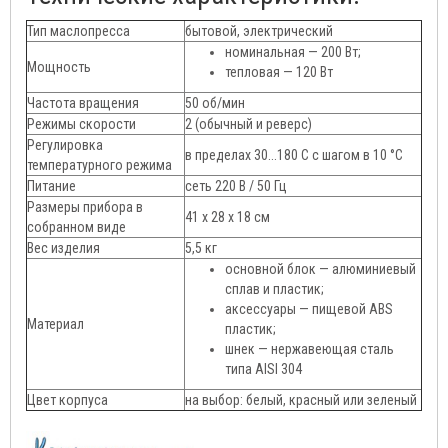
Тип маслопресса
бытовой, электрический
номинальная — 200 Вт;
Мощность
тепловая — 120 Вт
Частота вращения
50 об/мин
Режимы скорости
2 (обычный и реверс)
Регулировка
в пределах 30...180 С с шагом в 10 °С
температурного режима
Питание
сеть 220 В / 50 Гц
Размеры прибора в
41 х 28 х 18 см
собранном виде
Вес изделия
5,5 кг
основной блок — алюминиевый
сплав и пластик;
аксессуары — пищевой ABS
Материал
пластик;
шнек — нержавеющая сталь
типа AISI 304
Цвет корпуса
на выбор: белый, красный или зеленый