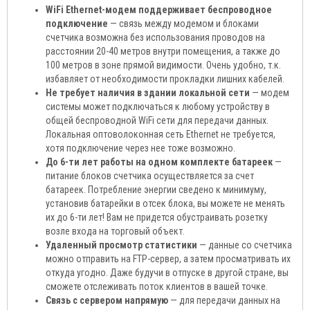
WiFi Ethernet-модем поддерживает беспроводное
подключение
— связь между модемом и блоками
счетчика возможна без использования проводов на
расстоянии 20-40 метров внутри помещения, а также до
100 метров в зоне прямой видимости. Очень удобно, т.к.
избавляет от необходимости прокладки лишних кабелей.
Не требует наличия в здании локальной сети
— модем
системы может подключаться к любому устройству в
общей беспроводной WiFi сети для передачи данных.
Локальная оптоволоконная сеть Ethernet не требуется,
хотя подключение через нее тоже возможно.
До 6-ти лет работы на одном комплекте батареек
—
питание блоков счетчика осуществляется за счет
батареек. Потребление энергии сведено к минимуму,
установив батарейки в отсек блока, вы можете не менять
их до 6-ти лет! Вам не придется обустраивать розетку
возле входа на торговый объект.
Удаленный просмотр статистики
— данные со счетчика
можно отправить на FTP-сервер, а затем просматривать их
откуда угодно. Даже будучи в отпуске в другой стране, вы
сможете отслеживать поток клиентов в вашей точке.
Связь с сервером напрямую
— для передачи данных на