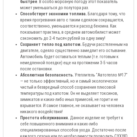
быстрее
. В особо морозную погоду этот показатель
может уменьшаться до полутора раз.
Способствует экономии топлива.
Благодаря тому, что
время прогревания авто с таким одеялом сокращается,
соответственно, уменьшается и расход бензина. Как
показывает практика, в среднем автомобилист может
сэкономить до 2-4 тысяч рублей за одну зиму!
Сохраняет тепло под капотом.
Будучи расстеленным на
двигателе, одеяло существенно замедлит его остывание.
Автомобиль будет оставаться теплым (т.е. готовым к
немедленной поездке) еще на протяжении 3-5 часов
после остановки.
Абсолютная безопасность.
Утеплитель "Автотепло №17"
— не только эффективный, но и самый экологически
чистый и безвредный способ сохранения плюсовой
температуры под капотом. Он не выделяет токсинов,
химикатов и каких-либо иных примесей, не горит и не
взрывается. И самое главное, не оказывает на человека
никакого воздействия!
Простота обслуживания.
Данное изделие не требует к
себе повышенного внимания и каких-либо
специализированных способов ухода. Достаточно после
каждого сезона или по необходимости проводить СУХУЮ