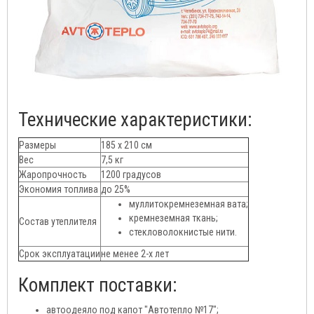
Технические характеристики:
Размеры
185 x 210 см
Вес
7,5 кг
Жаропрочность
1200 градусов
Экономия топлива
до 25%
муллитокремнеземная вата;
кремнеземная ткань;
Состав утеплителя
стекловолокнистые нити.
Срок эксплуатации
не менее 2-х лет
Комплект поставки:
автоодеяло под капот "Автотепло №17";