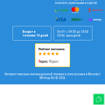
оплатить наличными и картой.
Возрат в
Пн-Пт: с 09:00 до 18:00
течение 14 дней
Сб-Вс: выходной
Интернет-магазин инновационной техники и электроники в Москве |
MFshop.RU ©
2026