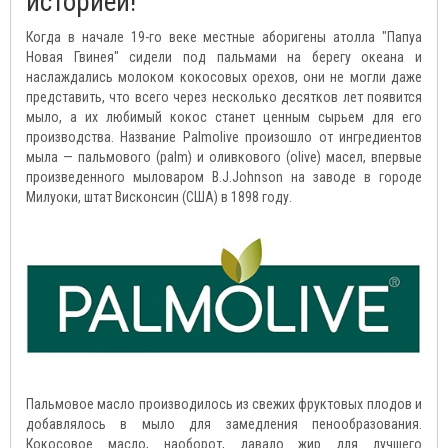
историей!
Когда в начале 19-го веке местные аборигены атолла "Папуа
Новая Гвинея" сидели под пальмами на берегу океана и
наслаждались молоком кокосовых орехов, они не могли даже
представить, что всего через несколько десятков лет появится
мыло, а их любимый кокос станет ценным сырьем для его
производства. Название Palmolive произошло от ингредиентов
мыла — пальмового (palm) и оливкового (olive) масел, впервые
произведенного мыловаром B.J.Johnson на заводе в городе
Милуоки, штат Висконсин (США) в 1898 году.
Пальмовое масло производилось из свежих фруктовых плодов и
добавлялось в мыло для замедления пенообразования.
Кокосовое масло, наоборот, давало жир для лучшего