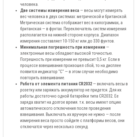
человека.
Две системы измерения веса
— весы могут измерять
вес человека в двух системах: метрической и британской.
Метрическая система отображает вес в килограммах, а
британская — в фунтах. Переключатель систем измерения
располагается на нижней стороне корпуса. Диапазон
измерения составляет 10-150 кг или до 330 фунтов.
Минимальная погрешность при измерении
—
электронные весы обладают высокой точностью.
Погрешность при измерении не превысит 0,5 кг. Если в
процессе взвешивания произошел сбой, то на дисплее
появится индикатор "C" — в этом случае необходимо
повторить взвешивание.
Работа от элемента питания CR2032
— включать весы в
розетку или заряжать аккумулятор не придется. Для их
работы достаточно одной батарейки типа CR2032. Ее
заряда хватит на долгое время. т.к. весы имеют опцию
автоматического отключения после проведения
взвешивания. Выключать их вручную не нужно — после
измерения веса просто сойдите с платформы весов, они
отключатся через несколько секунд.