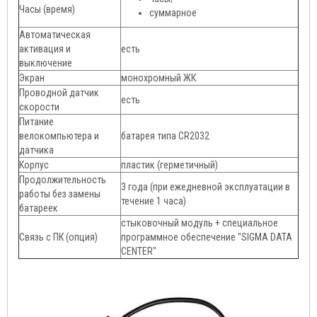
Часы (время)
суммарное
Автоматическая
активация и
есть
выключение
Экран
монохромный ЖК
Проводной датчик
есть
скорости
Питание
велокомпьютера и
батарея типа CR2032
датчика
Корпус
пластик (герметичный)
Продолжительность
3 года (при ежедневной эксплуатации в
работы без замены
течение 1 часа)
батареек
стыковочный модуль + специальное
Связь с ПК (опция)
программное обеспечение "SIGMA DATA
CENTER"