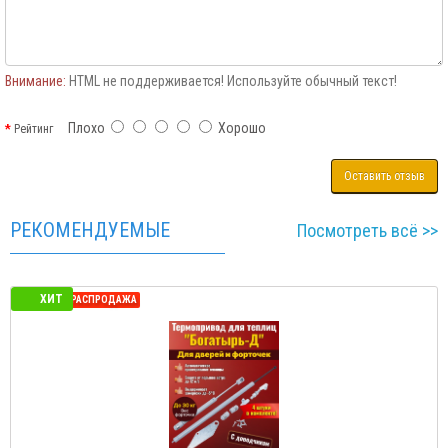
Внимание:
HTML не поддерживается! Используйте обычный текст!
Плохо
Хорошо
Рейтинг
Оставить отзыв
РЕКОМЕНДУЕМЫЕ
Посмотреть всё >>
ХИТ
А
СЕЗОННАЯ РАСПРОДАЖА