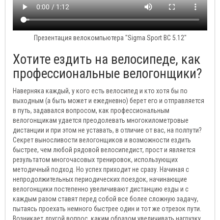
Презентация велокомпьютера "Sigma Sport BC 5.12"
Хотите ездить на велосипеде, как
профессиональные велогонщики?
Наверняка каждый, у кого есть велосипед и кто хотя бы по
выходным (а быть может и ежедневно) берет его и отправляется
в путь, задавался вопросом, как профессиональным
велогонщикам удается преодолевать многокилометровые
дистанции и при этом не уставать, в отличие от вас, на полпути?
Секрет выносливости велогонщиков и возможности ездить
быстрее, чем любой рядовой велосипедист, прост и является
результатом многочасовых тренировок, использующих
методичный подход. Но успех приходит не сразу. Начиная с
непродолжительных периодических поездок, начинающие
велогонщики постепенно увеличивают дистанцию езды и с
каждым разом ставят перед собой все более сложную задачу,
пытаясь проехать немного быстрее один и тот же отрезок пути.
Возникает другой вопрос, каким образом увеличивать нагрузку