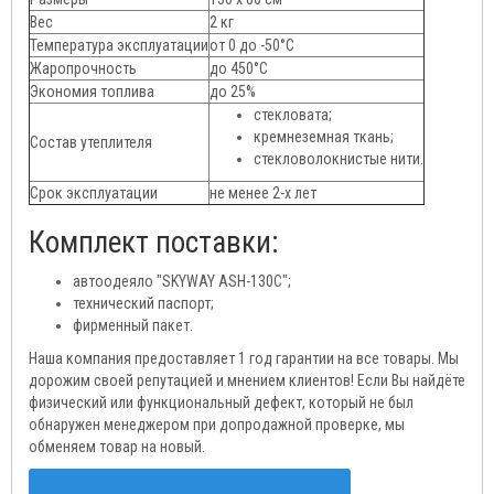
Вес
2 кг
Температура эксплуатации
от 0 до -50°С
Жаропрочность
до 450°С
Экономия топлива
до 25%
стекловата;
кремнеземная ткань;
Состав утеплителя
стекловолокнистые нити.
Срок эксплуатации
не менее 2-х лет
Комплект поставки:
автоодеяло "SKYWAY ASH-130C";
технический паспорт;
фирменный пакет.
Наша компания предоставляет 1 год гарантии на все товары. Мы
дорожим своей репутацией и мнением клиентов! Если Вы найдёте
физический или функциональный дефект, который не был
обнаружен менеджером при допродажной проверке, мы
обменяем товар на новый.