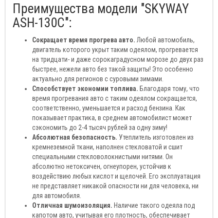
Преимущества модели "SKYWAY
ASH-130C":
Сокращает время прогрева авто.
Любой автомобиль,
двигатель которого укрыт таким одеялом, прогревается
на тридцати- и даже сорокаградусном морозе до двух раз
быстрее, нежели авто без такой защиты! Это особенно
актуально для регионов с суровыми зимами.
Способствует экономии топлива.
Благодаря тому, что
время прогревания авто с таким одеялом сокращается,
соответственно, уменьшается и расход бензина. Как
показывает практика, в среднем автомобилист может
сэкономить до 2-4 тысяч рублей за одну зиму!
Абсолютная безопасность.
Утеплитель изготовлен из
кремнеземной ткани, наполнен стекловатой и сшит
специальными стекловолокнистыми нитями. Он
абсолютно нетоксичен, огнеупорен, устойчив к
воздействию любых кислот и щелочей. Его эксплуатация
не представляет никакой опасности ни для человека, ни
для автомобиля.
Отличная шумоизоляция.
Наличие такого одеяла под
капотом авто, учитывая его плотность, обеспечивает