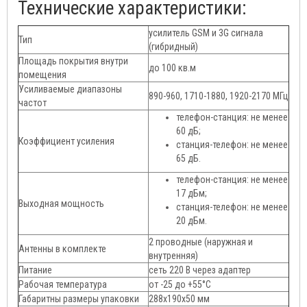
Технические характеристики:
усилитель GSM и 3G сигнала
Тип
(гибридный)
Площадь покрытия внутри
до 100 кв.м
помещения
Усиливаемые диапазоны
890-960, 1710-1880, 1920-2170 МГц
частот
телефон-станция: не менее
60 дБ;
Коэффициент усиления
станция-телефон: не менее
65 дБ.
телефон-станция: не менее
17 дБм;
Выходная мощность
станция-телефон: не менее
20 дБм.
2 проводные (наружная и
Антенны в комплекте
внутренняя)
Питание
сеть 220 В через адаптер
Рабочая температура
от -25 до +55°C
Габаритны размеры упаковки
288x190x50 мм