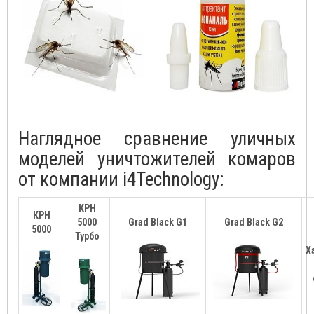
Наглядное сравнение уличных
моделей уничтожителей комаров
от компании i4Technology:
КРН
КРН
5000
Grad Black G1
Grad Black G2
5000
Турбо
Х