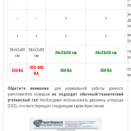
п
у
–
–
+
+
д
н
и
+
+
+
+
(
38х52х80
38х52х80
г
26х33х50 см
26х33х50 см
см
см
р
350-400
п
350 ВА
300 ВА
300 ВА
ВА
м
Обратите внимание
: для нормальной работы данного
уничтожителя комаров
не подходит обычный/технический
углекислый газ!
Необходимо использовать двуокись углерода
(CO2), соответствующую следующим характеристикам: