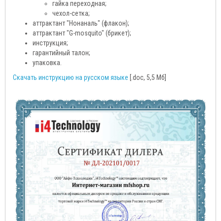
гайка переходная;
чехол-сетка;
аттрактант "Нонаналь" (флакон);
аттрактант "G-mosquito" (брикет);
инструкция;
гарантийный талон;
упаковка.
Скачать инструкцию на русском языке
[.doc, 5,5 Мб]