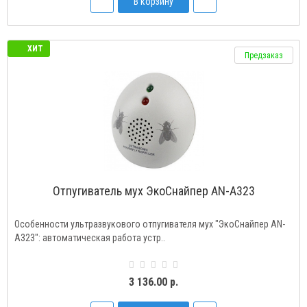
В корзину
ХИТ
Предзаказ
Отпугиватель мух ЭкоСнайпер AN-A323
Особенности ультразвукового отпугивателя мух "ЭкоСнайпер AN-
A323": автоматическая работа устр..
3 136.00 р.