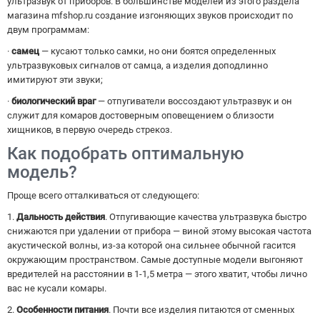
ультразвук от приборов. В большинстве моделей из этого раздела
магазина mfshop.ru создание изгоняющих звуков происходит по
двум программам:
·
самец
— кусают только самки, но они боятся определенных
ультразвуковых сигналов от самца, а изделия доподлинно
имитируют эти звуки;
·
биологический враг
— отпугиватели воссоздают ультразвук и он
служит для комаров достоверным оповещением о близости
хищников, в первую очередь стрекоз.
Как подобрать оптимальную
модель?
Проще всего отталкиваться от следующего:
1.
Дальность действия
. Отпугивающие качества ультразвука быстро
снижаются при удалении от прибора — виной этому высокая частота
акустической волны, из-за которой она сильнее обычной гасится
окружающим пространством. Самые доступные модели выгоняют
вредителей на расстоянии в 1-1,5 метра — этого хватит, чтобы лично
вас не кусали комары.
2.
Особенности питания
. Почти все изделия питаются от сменных