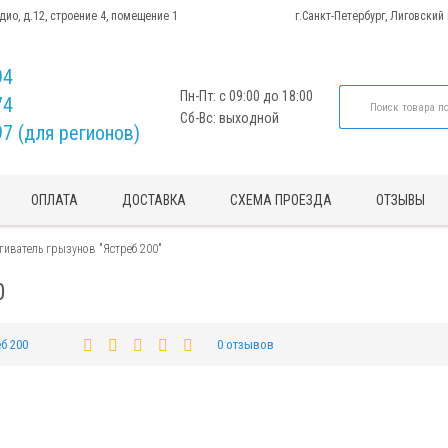
адио, д.12, строение 4, помещение 1
г.Санкт-Петербург, Лиговский
94
Пн-Пт: с 09:00 до 18:00
74
Сб-Вс: выходной
97 (для регионов)
ОПЛАТА
ДОСТАВКА
СХЕМА ПРОЕЗДА
ОТЗЫВЫ
гиватель грызунов "Ястреб 200"
0
б 200
0 отзывов