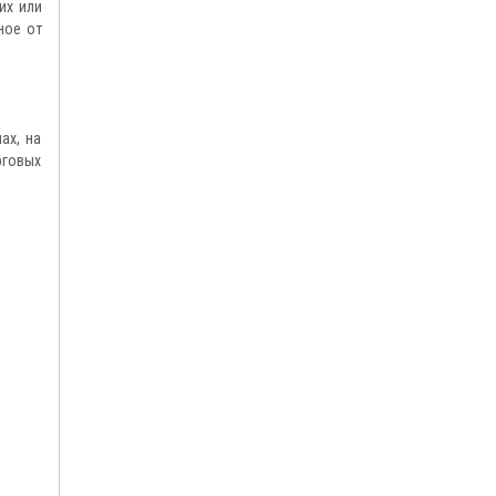
их или
ное от
ах, на
рговых