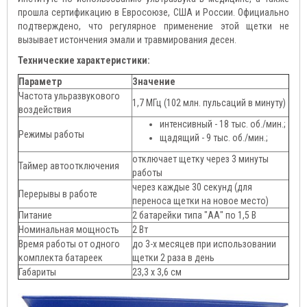
прошла сертификацию в Евросоюзе, США и России. Официально
подтверждено, что регулярное применение этой щетки не
вызывает истончения эмали и травмирования десен.
Технические характеристики:
Параметр
Значение
Частота ульразвукового
1,7 МГц (102 млн. пульсаций в минуту)
воздействия
интенсивный - 18 тыс. об./мин.;
Режимы работы
щадящий - 9 тыс. об./мин.;
отключает щетку через 3 минуты
Таймер автоотключения
работы
через каждые 30 секунд (для
Перерывы в работе
переноса щетки на новое место)
Питание
2 батарейки типа "АА" по 1,5 В
Номинальная мощность
2 Вт
Время работы от одного
до 3-х месяцев при использовании
комплекта батареек
щетки 2 раза в день
Габариты
23,3 х 3,6 см