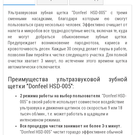
Ультразвуковая зубная щетка "Donfeel HSD-005" с тремя
сменными насадками, благодаря которым ею смогут
пользоваться сразу несколько человек. Эффективно очищает от
налета и микробов все труднодоступные места, включая те, куда
не могут добраться обыкновенные зубные щетки.
Предупреждает возникновение пароднотоза, кариеса и
кровоточивость десен. Каждые 30 секунд делает паузы в работе,
позволяя Вам перейти к чистке следующего участка. Для полной
очистки хватает 3 минут, по истечении этого времени щетка
автоматически отключается.
Преимущества ультразвуковой зубной
щетки "Donfeel HSD-005":
2 режима работы на выбор пользователя
. "Donfeel HSD-
005" в своей работе использует совместное воздействие
ультразвука и движения щетинок со скоростью 9 или 18
тысяч об/мин., т.е. может работать в щадящем и
интенсивном режимах.
Вся процедура чистки занимает не более 3-х минут.
"Donfeel HSD-005" чистит гораздо эффективнее обычной