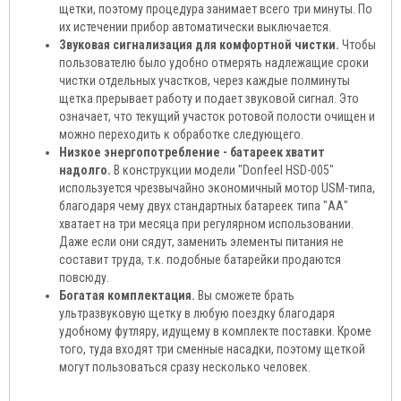
щетки, поэтому процедура занимает всего три минуты. По
их истечении прибор автоматически выключается.
Звуковая сигнализация для комфортной чистки.
Чтобы
пользователю было удобно отмерять надлежащие сроки
чистки отдельных участков, через каждые полминуты
щетка прерывает работу и подает звуковой сигнал. Это
означает, что текущий участок ротовой полости очищен и
можно переходить к обработке следующего.
Низкое энергопотребление - батареек хватит
надолго.
В конструкции модели "Donfeel HSD-005"
используется чрезвычайно экономичный мотор USM-типа,
благодаря чему двух стандартных батареек типа "АА"
хватает на три месяца при регулярном использовании.
Даже если они сядут, заменить элементы питания не
составит труда, т.к. подобные батарейки продаются
повсюду.
Богатая комплектация.
Вы сможете брать
ультразвуковую щетку в любую поездку благодаря
удобному футляру, идущему в комплекте поставки. Кроме
того, туда входят три сменные насадки, поэтому щеткой
могут пользоваться сразу несколько человек.