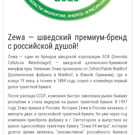
Zewa — шведский премиум-бренд
с российской душой!
Zewa — один из брендов шведской корпорации SCA (Svenska
Cellulosa Aktiebolaget) — шведской целлюлозно-бумажной
мануфактуры. Название Zewa произошло от Zellstoffabrik Waldhof
(Целлюлозная фабрика в Waldhof, в Южной Германии), где в
конце 19 века, а точнее в 1884 году, сошел с конвейера первый
рулон туалетной бумаги.
После распада СССР, компания быстро завоевала рынки бывших
республик и стала лидером на рынке туалетной бумаги. В 1997
году Zewa пришла в Россию. История Zewa в России началась с
импорта двух- и трехслойной туалетной бумаги. Но уже через год
компания приобрела фабрику в г. Светогорске и выпустила на
рынок однослойную туалетную бумагу "Zewa 54 метра", которая
долгое время являлась "локомотивом" российского бизнеса