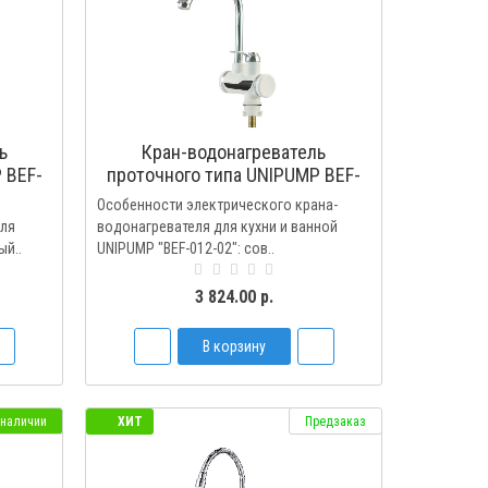
ь
Кран-водонагреватель
 BEF-
проточного типа UNIPUMP BEF-
012-02
Особенности электрического крана-
еля
водонагревателя для кухни и ванной
ый..
UNIPUMP "BEF-012-02": сов..
3 824.00 р.
В корзину
 наличии
ХИТ
Предзаказ