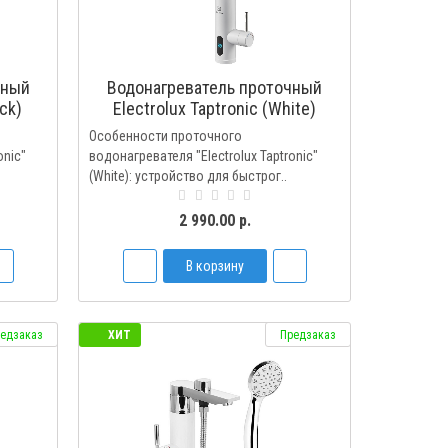
чный
Водонагреватель проточный
ack)
Electrolux Taptronic (White)
Особенности проточного
onic"
водонагревателя "Electrolux Taptronic"
(White): устройство для быстрог..
2 990.00 р.
В корзину
едзаказ
ХИТ
Предзаказ