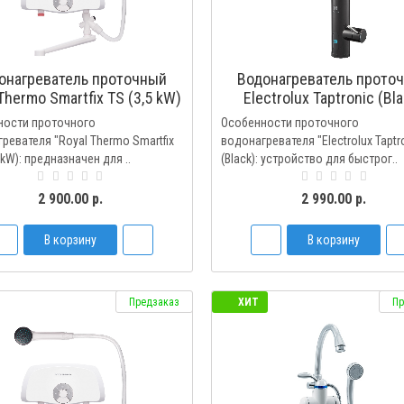
онагреватель проточный
Водонагреватель прото
Thermo Smartfix TS (3,5 kW)
Electrolux Taptronic (Bl
кран+душ
ности проточного
Особенности проточного
ревателя "Royal Thermo Smartfix
водонагревателя "Electrolux Taptr
 kW): предназначен для ..
(Black): устройство для быстрог..
2 900.00 р.
2 990.00 р.
В корзину
В корзину
Предзаказ
ХИТ
Пр