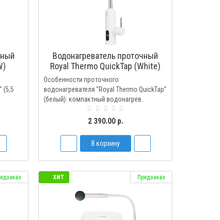
чный
Водонагреватель проточный
W)
Royal Thermo QuickTap (White)
Особенности проточного
 (5,5
водонагревателя "Royal Thermo QuickTap"
(белый): компактный водонагрев..
2 390.00 р.
В корзину
едзаказ
ХИТ
Предзаказ