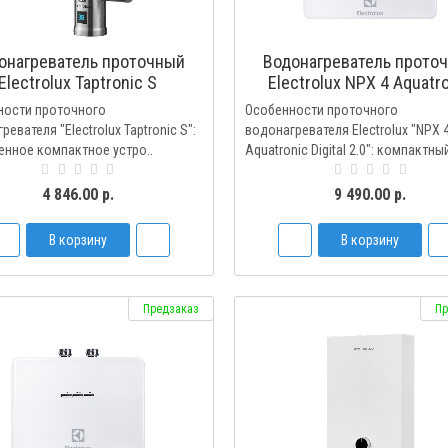
онагреватель проточный
Водонагреватель прото
Electrolux Taptronic S
Electrolux NPX 4 Aquatr
Digital 2.0
ности проточного
Особенности проточного
евателя "Electrolux Taptronic S":
водонагревателя Electrolux "NPX 
нное компактное устро..
Aquatronic Digital 2.0": компактный
4 846.00 р.
9 490.00 р.
В корзину
В корзину
Предзаказ
Пр