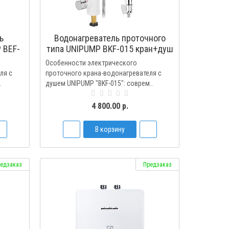
ь
Водонагреватель проточного
 BEF-
типа UNIPUMP BKF-015 кран+душ
Особенности электрического
ля с
проточного крана-водонагревателя с
.
душем UNIPUMP "BKF-015": соврем..
4 800.00 р.
В корзину
едзаказ
Предзаказ