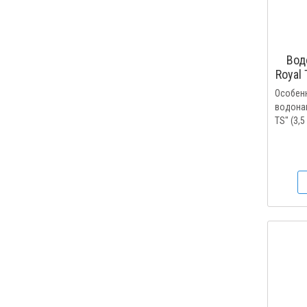
Вод
Royal 
Особен
водонаг
TS" (3,5