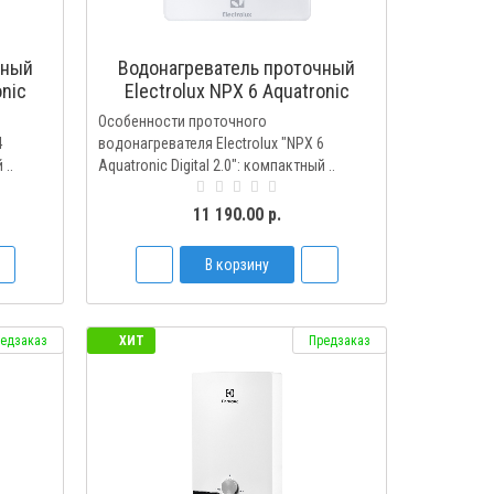
чный
Водонагреватель проточный
onic
Electrolux NPX 6 Aquatronic
Digital 2.0
Особенности проточного
4
водонагревателя Electrolux "NPX 6
 ..
Aquatronic Digital 2.0": компактный ..
11 190.00 р.
В корзину
едзаказ
ХИТ
Предзаказ