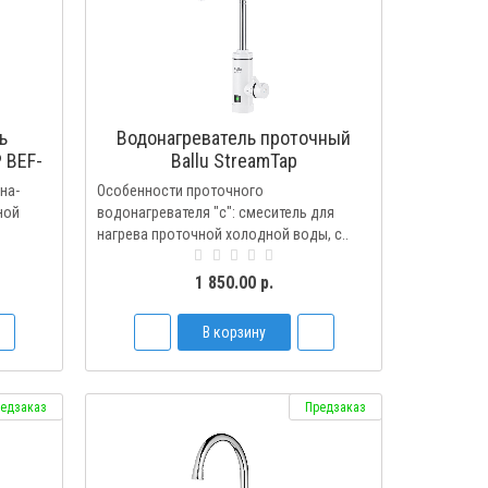
ь
Водонагреватель проточный
 BEF-
Ballu StreamTap
на-
Особенности проточного
ной
водонагревателя "с": смеситель для
нагрева проточной холодной воды, с..
1 850.00 р.
В корзину
едзаказ
Предзаказ