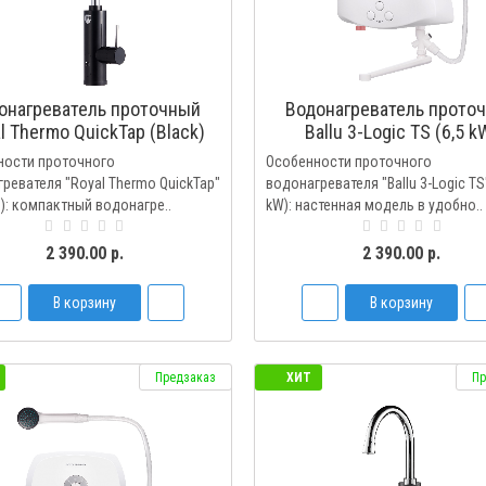
онагреватель проточный
Водонагреватель прото
l Thermo QuickTap (Black)
Ballu 3-Logic TS (6,5 k
кран+душ
ности проточного
Особенности проточного
ревателя "Royal Thermo QuickTap"
водонагревателя "Ballu 3-Logic TS"
): компактный водонагре..
kW): настенная модель в удобно..
2 390.00 р.
2 390.00 р.
В корзину
В корзину
Предзаказ
ХИТ
Пр