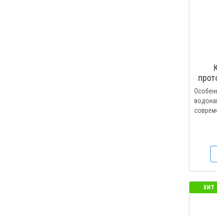
прот
Особенн
водонаг
совреме
ХИТ