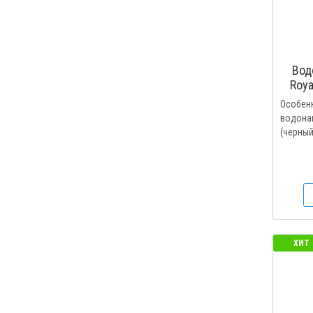
Вод
Roya
Особен
водонаг
(черный
ХИТ