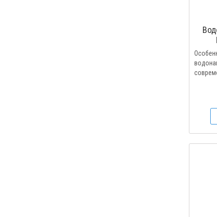
Вод
Особен
водонагр
совреме