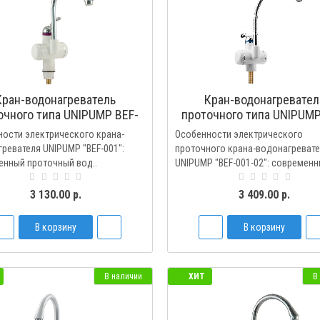
Кран-водонагреватель
Кран-водонагревател
очного типа UNIPUMP BEF-
проточного типа UNIPUMP
001
001-02
ости электрического крана-
Особенности электрического
ревателя UNIPUMP "BEF-001":
проточного крана-водонагреват
нный проточный вод..
UNIPUMP "BEF-001-02": современн
3 130.00 р.
3 409.00 р.
В корзину
В корзину
В наличии
ХИТ
В