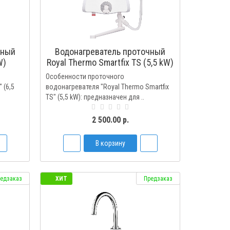
чный
Водонагреватель проточный
W)
Royal Thermo Smartfix TS (5,5 kW)
кран+душ
Особенности проточного
 (6,5
водонагревателя "Royal Thermo Smartfix
TS" (5,5 kW): предназначен для ..
2 500.00 р.
В корзину
едзаказ
ХИТ
Предзаказ