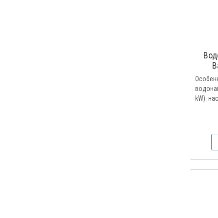
Вод
B
Особен
водонагр
kW): на