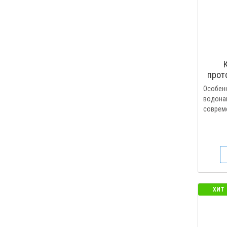
прот
Особенн
водонаг
совреме
ХИТ