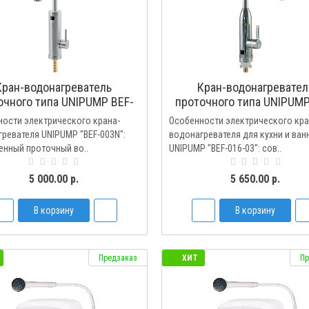
Кран-водонагреватель
Кран-водонагревател
очного типа UNIPUMP BEF-
проточного типа UNIPUMP
003N
016-03
ости электрического крана-
Особенности электрического кра
ревателя UNIPUMP "BEF-003N":
водонагревателя для кухни и ван
нный проточный во..
UNIPUMP "BEF-016-03": сов..
5 000.00 р.
5 650.00 р.
В корзину
В корзину
Предзаказ
ХИТ
Пр