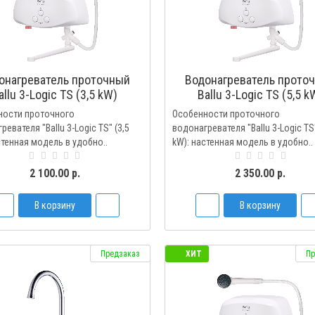
онагреватель проточный
Водонагреватель прото
allu 3-Logic TS (3,5 kW)
Ballu 3-Logic TS (5,5 k
кран+душ
кран+душ
ности проточного
Особенности проточного
евателя "Ballu 3-Logic TS" (3,5
водонагревателя "Ballu 3-Logic TS"
стенная модель в удобно..
kW): настенная модель в удобно..
2 100.00 р.
2 350.00 р.
В корзину
В корзину
Предзаказ
ХИТ
Пр