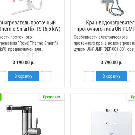
онагреватель проточный
Кран-водонагревател
Thermo Smartfix TS (6,5 kW)
проточного типа UNIPUMP
кран+душ
001-03 с душем
ности проточного
Особенности электрического
ревателя "Royal Thermo Smartfix
проточного крана-водонагревате
 kW): предназначен для ..
душем UNIPUMP "BEF-001-03": сов.
3 190.00 р.
3 790.00 р.
В корзину
В корзину
Предзаказ
Пр