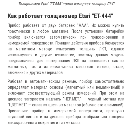
Толщиномер Etari "ET-444" точно измеряет толщину ЛКП
Как работает толщиномер Etari "ET-444"
Прибор работает от двух батареек "ААА". Их можно купить
практически в любом магазине. После установки батарейки
прибор включается автоматически при прикосновении к
измеряемой поверхности. Принцип действия прибора базируется
на магнитном методе измерения толщины ЛКП, однако
используются и другие технологии, поэтому данная модель
предназначена для тестирования ЛКП на основаниях как из
магнитных, так и из немагнитных металлов: железа, стали,
алюминия и других материалов.
Работая в автоматическом режиме, прибор самостоятельно
определяет материал основы (магнитный или немагнитный) и
включает соответствующий режим измерений. При этом на
дисплее загорается надпись "ЧЕР.МET." — черный металл или
"ЦВET.МET." — сплав из цветных металлов (обычно это алюминий).
Прислоните прибор к измеряемой поверхности, прозвучит
звуковой сигнал, и на дисплее прибора отобразиться толщина
лакокрасочного покрытия и тип металла.