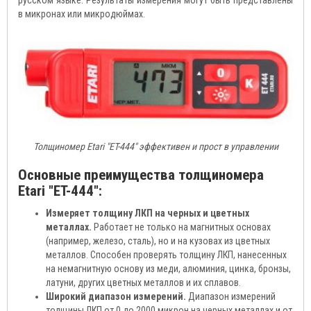
русском языке. Результаты измерения могут быть представлены
в микронах или микродюймах.
Толщиномер Etari "ET-444" эффективен и прост в управлении
Основные преимущества толщиномера
Etari "ET-444":
Измеряет толщину ЛКП на черных и цветных
металлах.
Работает не только на магнитных основах
(например, железо, сталь), но и на кузовах из цветных
металлов. Способен проверять толщину ЛКП, нанесенных
на немагнитную основу из меди, алюминия, цинка, бронзы,
латуни, других цветных металлов и их сплавов.
Широкий диапазон измерений.
Диапазон измерений
толщины ЛКП от 0 до 2000 микрон на черных металлах и от