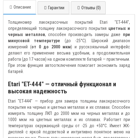
Описание
Гарантии
Отзывы (0)
Толщиномер лакокрасочных покрытий Etari "ET-444",
определяющий толщину лакокрасочного покрытия
цветных и
черных металлов
, способен производить замеры даже
при
минусовой температуре
(до -25°C). Широкий диапазон
измерений (
от 0 до 2000 мкм
) и русскоязычный интерфейс
делают его применение весьма удобным, а продолжительная
работа (до 17 часов) на одном комплекте батарей — практичным.
При этом функция автоотключения помогает экономить заряд
батарей.
Etari "ET-444" — отличный функционал и
высокая надежность
Etari "ET-444" — прибор для замера толщины лакокрасочного
покрытия на черных и цветных металлах и их сплавах. Способен
измерять толщину ЛКП до 2000 мкм на черных металлах и до
1000 мкм на цветных металлах и их сплавах. Работает при
температурах окружающей среды от -25 до +50°С. Имеет ЖК-
дисплей с яркой подсветкой и интуитивно понятное меню на