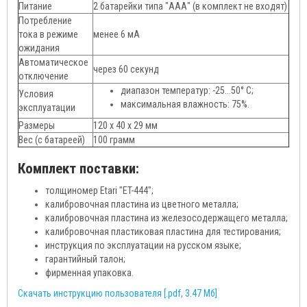
Питание
2 батарейки типа "ААА" (в комплект не входят)
Потребление
тока в режиме
менее 6 мА
ожидания
Автоматическое
через 60 секунд
отключение
диапазон температур: -25...50° С;
Условия
максимальная влажность: 75%.
эксплуатации
Размеры
120 x 40 x 29 мм
Вес (с батареей)
100 грамм
Комплект поставки:
толщиномер Etari "ET-444";
калибровочная пластина из цветного металла;
калибровочная пластина из железосодержащего металла;
калибровочная пластиковая пластина для тестирования;
инструкция по эксплуатации на русском языке;
гарантийный талон;
фирменная упаковка.
Скачать инструкцию пользователя [.pdf, 3.47 Мб]