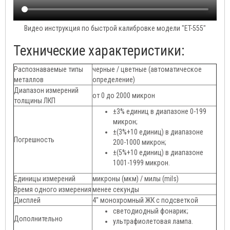
Видео инструкция по быстрой калибровке модели "ET-555"
Технические характеристики:
Распознаваемые типы
черные / цветные (автоматическое
металлов
определение)
Диапазон измерений
от 0 до 2000 микрон
толщины ЛКП
±3% единиц в диапазоне 0-199
микрон;
±(3%+10 единиц) в диапазоне
Погрешность
200-1000 микрон;
±(5%+10 единиц) в диапазоне
1001-1999 микрон.
Единицы измерений
микроны (мкм) / милы (mils)
Время одного измерения
менее секунды
Дисплей
4" монохромный ЖК с подсветкой
светодиодный фонарик;
Дополнительно
ультрафиолетовая лампа.