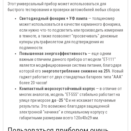
Этот универсальный прибор может использоваться для
быстрого тестирования и проверки автомобилей любых сборок
Светодиодный фонарик + УФ лампа
— толщиномер
может использоваться в качестве карманного фонарика,
если нужно что-то подсветить или производить измерения
в темноте, а также позволяет "просвечивать" денежные
купюры ультрафиолетом для подтверждения их
подлинности.
Повышенная энергоэффективность
— еще одним
важным отличием данного прибора от модели "ET-111"
является модифицированная система питания, благодаря
которой его
энергопотребление снижено на 25%
. Новый
гаджет работает от двух стандартных батареек типа "ААА"
более 20 часов!
Компактный морозоустойчивый корпус
— в отличие от
многих аналогов, модель "ET-555" стабильно работает на
улице при морозе
до -25 °C
и не искажает получаемые
результаты. Это возможно благодаря защищенной
электронной "начинке" и специальному корпусу с
габаритными размерами всего 120х40х29 мм.
Пользоваться прибором очень