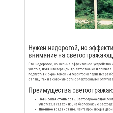
Нужен недорогой, но эффект
внимание на светоотражающу
Это недорогое, но весьма эффективное устройство 
участка, поля или веранды до автостоянки и причала.
подпустит к охраняемой им территории пернатых разб
от птиц, так и в совокупности с электронными отпугив
Преимущества светоотражаю
Невысокая стоимость
. Светоотражающая лент
участках, в садах и пр., не беспокоясь о расхода
Двойное воздействие
. Лента производит дво