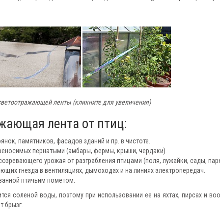
ветоотражающей ленты (кликните для увеличения)
жающая лента от птиц:
нок, памятников, фасадов зданий и пр. в чистоте.
еносимых пернатыми (амбары, фермы, крыши, чердаки).
озревающего урожая от разграбления птицами (поля, лужайки, сады, парк
ющих гнезда в вентиляциях, дымоходах и на линиях электропередач.
ванной птичьим пометом.
тся соленой воды, поэтому при использовании ее на яхтах, пирсах и во
т брызг.