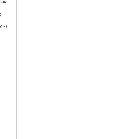
 как
х
о не