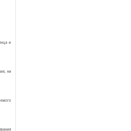
лнца и
ия, ни
яемого
ивания