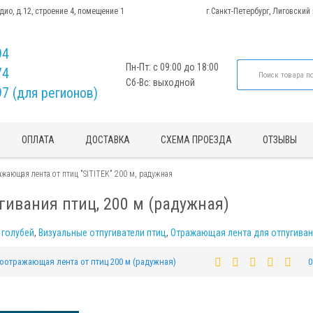
адио, д.12, строение 4, помещение 1
г.Санкт-Петербург, Лиговский
94
Пн-Пт: с 09:00 до 18:00
74
Сб-Вс: выходной
97 (для регионов)
ОПЛАТА
ДОСТАВКА
СХЕМА ПРОЕЗДА
ОТЗЫВЫ
жающая лента от птиц "SITITEK" 200 м, радужная
ивания птиц, 200 м (радужная)
 голубей
,
Визуальные отпугиватели птиц
,
Отражающая лента для отпугиван
оотражающая лента от птиц 200 м (радужная)
0