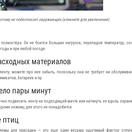
потому не побеспокоит окружающих (кликните для увеличения)
полиэстера. Он не боится больших нагрузок, перепадов температур, со
 годы и при любой погоде.
расходных материалов
ленту, можете про нее забыть, поскольку она не требует ни обслуживан
микатов, батареек и пр.
дело пары минут
очно подвесить ленту на подходящей мачте или натянуть ее вдоль охран
кроме ножниц для этого не понадобится.
е птиц
блемы для присадки — это еще один весьма ощутимый фактор отпуг