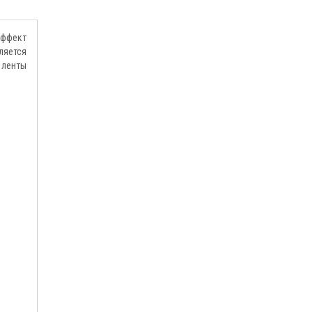
эффект
ляется
 ленты