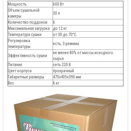
Мощность
600 Вт
Объем сушильной
30 л
камеры
Количество поддонов
6
Максимальная загрузка
до 12 кг
Температура сушки
от 30 до 70°C
Регулировка
есть, 3 режима
температуры
не менее 80% от массы исходного
Эффективность сушки
сырья
Питание
сеть 220 В
Цвет корпуса
прозрачный
Габаритные размеры
475х405х390 мм
Вес
6 кг