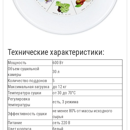
Технические характеристики:
Мощность
600 Вт
Объем сушильной
30 л
камеры
Количество поддонов
5
Максимальная загрузка
до 12 кг
Температура сушки
от 30 до 70°C
Регулировка
есть, 3 режима
температуры
не менее 80% от массы исходного
Эффективность сушки
сырья
Питание
сеть 220 В
Цвет корпуса
белый