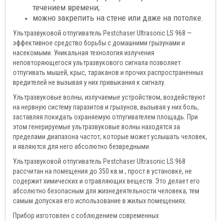
течением времени;
можно закрепить на стене или даже на потолке.
Ультразвуковой отпугиватель Pestchaser Ultrasonic LS 968 —
эффективное средство борьбы с домашними грызунами и
насекомыми. Уникальная технология излучения
неповторяющегося ультразвукового сигнала позволяет
отпугивать мышей, крыс, тараканов и прочих распространенных
вредителей не вызывая у них привыкания к сигналу.
Ультразвуковые волны, излучаемые устройством, воздействуют
на нервную систему паразитов и грызунов, вызывая у них боль,
заставляя покидать охраняемую отпугивателем площадь. При
этом генерируемые ультразвуковые волны находятся за
пределами диапазона частот, которые может услышать человек,
и являются для него абсолютно безвредными.
Ультразвуковой отпугиватель Pestchaser Ultrasonic LS 968
рассчитан на помещения до 350 кв.м., прост в установке, не
содержит химических и отравляющих веществ. Это делает его
абсолютно безопасным для жизнедеятельности человека, тем
самым допуская его использование в жилых помещениях.
Прибор изготовлен с соблюдением современных