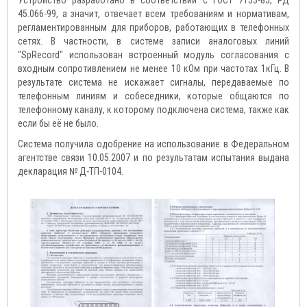
Устройство разработано в соответствии с ГОСТ 7153-85, РД
45.066-99, а значит, отвечает всем требованиям и нормативам,
регламентированным для приборов, работающих в телефонных
сетях. В частности, в системе записи аналоговых линий
"SpRecord" использован встроенный модуль согласования с
входным сопротивлением не менее 10 кОм при частотах 1кГц. В
результате система не искажает сигналы, передаваемые по
телефонным линиям и собеседники, которые общаются по
телефонному каналу, к которому подключена система, также как
если бы её не было.
Система получила одобрение на использование в Федеральном
агентстве связи 10.05.2007 и по результатам испытания выдана
декларация № Д-ТП-0104.