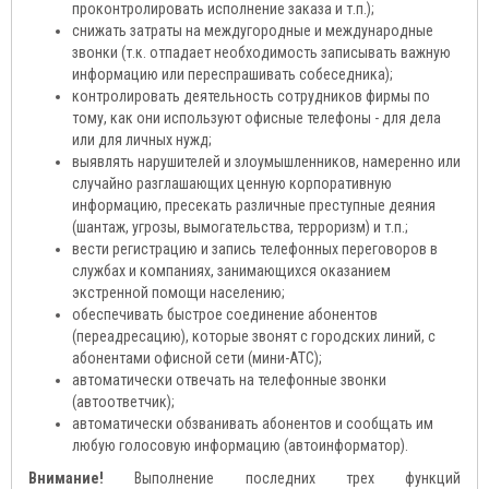
проконтролировать исполнение заказа и т.п.);
снижать затраты на междугородные и международные
звонки (т.к. отпадает необходимость записывать важную
информацию или переспрашивать собеседника);
контролировать деятельность сотрудников фирмы по
тому, как они используют офисные телефоны - для дела
или для личных нужд;
выявлять нарушителей и злоумышленников, намеренно или
случайно разглашающих ценную корпоративную
информацию, пресекать различные преступные деяния
(шантаж, угрозы, вымогательства, терроризм) и т.п.;
вести регистрацию и запись телефонных переговоров в
службах и компаниях, занимающихся оказанием
экстренной помощи населению;
обеспечивать быстрое соединение абонентов
(переадресацию), которые звонят с городских линий, с
абонентами офисной сети (мини-АТС);
автоматически отвечать на телефонные звонки
(автоответчик);
автоматически обзванивать абонентов и сообщать им
любую голосовую информацию (автоинформатор).
Внимание!
Выполнение последних трех функций