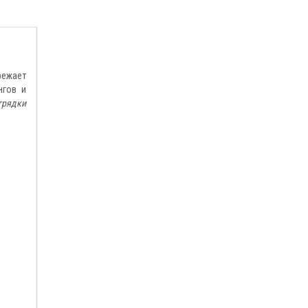
режает
нгов и
 грядки