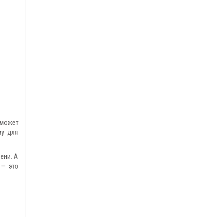
 может
му для
ени. А
 — это