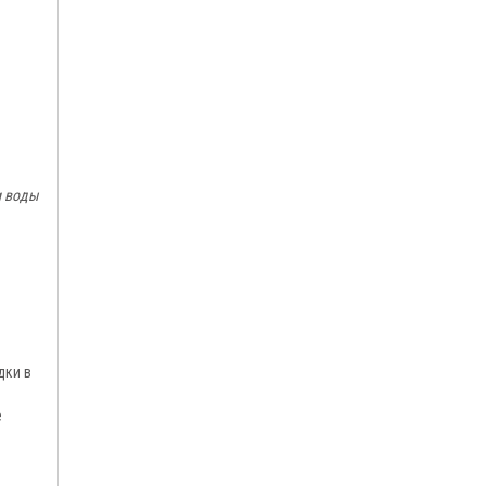
и воды
дки в
е