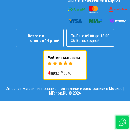
оплатить наличными и картой.
Возрат в
Пн-Пт: с 09:00 до 18:00
течение 14 дней
Сб-Вс: выходной
Интернет-магазин инновационной техники и электроники в Москве |
MFshop.RU ©
2026