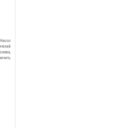
 Насос
ителей
олива,
личить