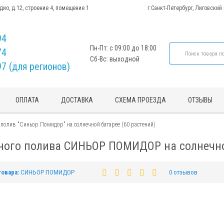
адио, д.12, строение 4, помещение 1
г.Санкт-Петербург, Лиговский
94
Пн-Пт: с 09:00 до 18:00
74
Сб-Вс: выходной
97 (для регионов)
ОПЛАТА
ДОСТАВКА
СХЕМА ПРОЕЗДА
ОТЗЫВЫ
полив "Синьор Помидор" на солнечной батарее (60 растений)
ного полива СИНЬОР ПОМИДОР на солнечной
товара:
СИНЬОР ПОМИДОР
0 отзывов