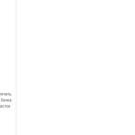
печить
 бачка
асток.