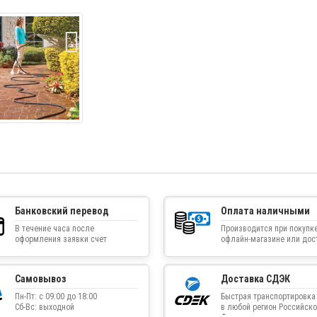
Банковский перевод
Оплата наличными
В течение часа после
Производится при покупке
оформления заявки счет
офлайн-магазине или дос
приходит на указанную
товара курьером
электронную почту
Самовывоз
Доставка СДЭК
Пн-Пт: с 09:00 до 18:00
Быстрая транспортировка
Сб-Вс: выходной
в любой регион Российско