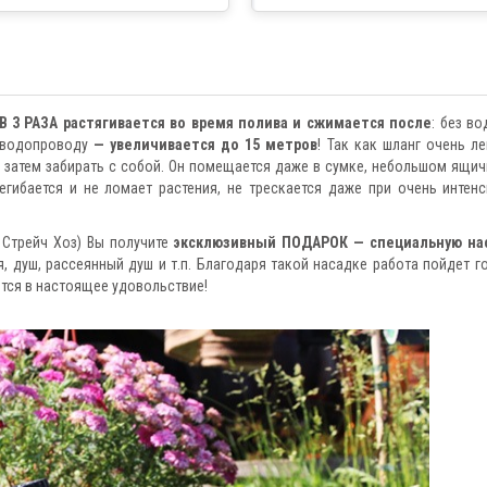
Федерации
В 3 РАЗА растягивается во время полива и сжимается после
: без во
к водопроводу
—
увеличивается до 15 метров
! Так как шланг очень ле
а затем забирать с собой. Он помещается даже в сумке, небольшом ящич
егибается и не ломает растения, не трескается даже при очень интен
, Стрейч Хоз) Вы получите
эксклюзивный ПОДАРОК — специальную нас
я, душ, рассеянный душ и т.п. Благодаря такой насадке работа пойдет г
тся в настоящее удовольствие!