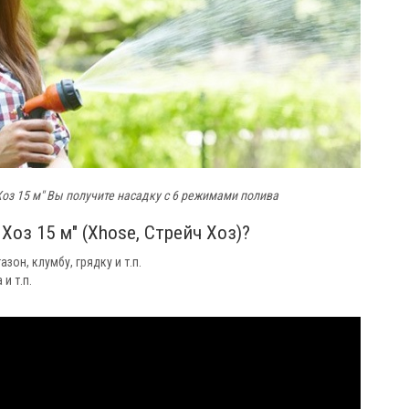
Хоз 15 м" Вы получите насадку с 6 режимами полива
Хоз 15 м" (Xhose, Стрейч Хоз)?
он, клумбу, грядку и т.п.
и т.п.