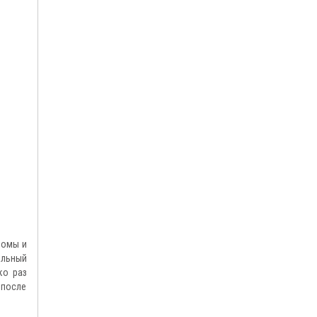
ломы и
альный
ко раз
 после