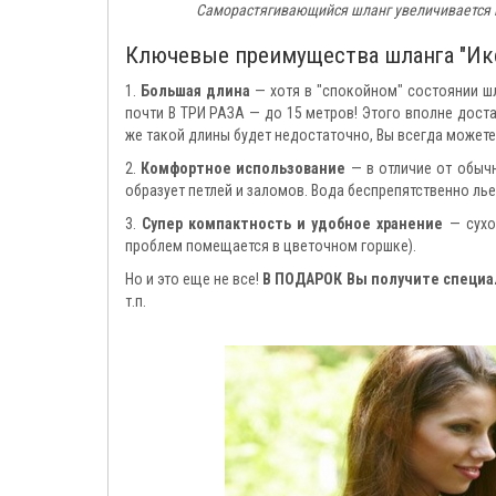
Саморастягивающийся шланг увеличивается п
Ключевые преимущества шланга "Икс 
1.
Большая длина
— хотя в "спокойном" состоянии шл
почти В ТРИ РАЗА — до 15 метров! Этого вполне доста
же такой длины будет недостаточно, Вы всегда можете
2.
Комфортное использование
— в отличие от обычн
образует петлей и заломов. Вода беспрепятственно лье
3.
Супер компактность и удобное хранение
— сухо
проблем помещается в цветочном горшке).
Но и это еще не все!
В ПОДАРОК Вы получите специал
т.п.