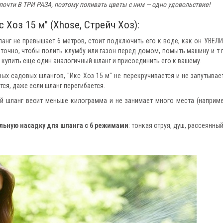
очти В ТРИ РАЗА, поэтому поливать цветы с ним — одно удовольствие!
Хоз 15 м" (Xhose, Стрейч Хоз):
анг не превышает 6 метров, стоит подключить его к воде, как он УВЕЛ
точно, чтобы полить клумбу или газон перед домом, помыть машину и т.п
 купить еще один аналогичный шланг и присоединить его к вашему.
ых садовых шлангов, "Икс Хоз 15 м" не перекручивается и не запутывает
тся, даже если шланг перегибается.
й шланг весит меньше килограмма и не занимает много места (наприме
ьную насадку для шланга с 6 режимами
: тонкая струя, душ, рассеянны