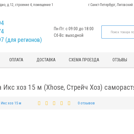
адио, д.12, строение 4, помещение 1
г.Санкт-Петербург, Лиговский
94
Пн-Пт: с 09:00 до 18:00
74
Сб-Вс: выходной
97 (для регионов)
ОПЛАТА
ДОСТАВКА
СХЕМА ПРОЕЗДА
ОТЗЫВЫ
Икс хоз 15 м (Xhose, Стрейч Хоз) самора
Икс хоз 15 м
0 отзывов