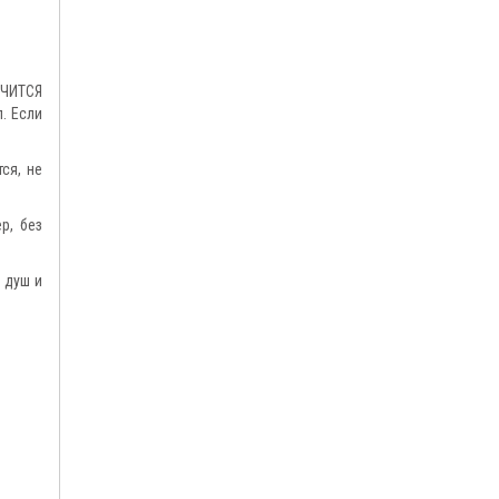
ИЧИТСЯ
. Если
ся, не
р, без
й душ и