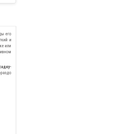
ды его
гкий и
ке или
сивном
адку-
ораздо