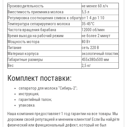
Производительность
не менее 60 л/ч
Вместимость приемника молока
5,5 л
Регулировка соотношения сливок к обрату
от 1:4 до 1:10
Температура сепарируемого молока
35-45°C
Частота вращения барабана
12000 об/мин
Время выхода на рабочий режим
не более 2 минут
Мощность мотора
80 Вт
Питание
сеть 220 В
Материал корпуса
экологичный пластик
Габаритные размеры
455х380х500 мм
Вес
2,5 кг
Комплект поставки:
сепаратор для молока "Сибирь-2";
инструкция;
гарантийный талон;
упаковка.
Наша компания предоставляет 1 год гарантии на все товары. Мы
дорожим своей репутацией и мнением клиентов! Если Вы найдёте
физический или функциональный дефект, который не был