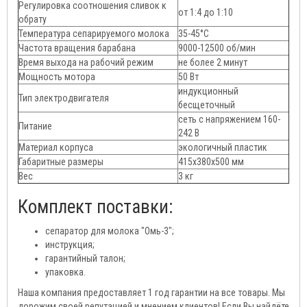
Регулировка соотношения сливок к
от 1:4 до 1:10
обрату
Температура сепарируемого молока
35-45°C
Частота вращения барабана
9000-12500 об/мин
Время выхода на рабочий режим
не более 2 минут
Мощность мотора
50 Вт
индукционный
Тип электродвигателя
бесщеточный
сеть с напряжением 160-
Питание
242 В
Материал корпуса
экологичный пластик
Габаритные размеры
415х380х500 мм
Вес
3 кг
Комплект поставки:
сепаратор для молока "Омь-3";
инструкция;
гарантийный талон;
упаковка.
Наша компания предоставляет 1 год гарантии на все товары. Мы
дорожим своей репутацией и мнением клиентов! Если Вы найдёте