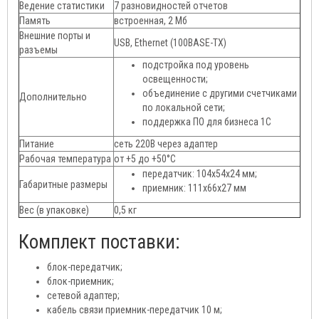
Ведение статистики
7 разновидностей отчетов
Память
встроенная, 2 Мб
Внешние порты и
USB, Ethernet (100BASE-TX)
разъемы
подстройка под уровень
освещенности;
объединение с другими счетчиками
Дополнительно
по локальной сети;
поддержка ПО для бизнеса 1С
Питание
сеть 220В через адаптер
Рабочая температура
от +5 до +50°C
передатчик: 104х54х24 мм;
Габаритные размеры
приемник: 111х66х27 мм
Вес (в упаковке)
0,5 кг
Комплект поставки:
блок-передатчик;
блок-приемник;
сетевой адаптер;
кабель связи приемник-передатчик 10 м;