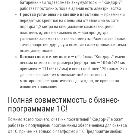
батарейки или подзаряжать аккумуляторы — "Кондор-7"
работает постоянно, пока в здании есть электричество.
Простая установка на клейкие пластины
— приемник и
передатчик крепятся на стены или стеллажи на высоте
порядка 1,2 метра на специальные самоклеющиеся
пластины, идущие в комплекте, — вся процедура
установки занимает считанные минуты. Разместить блоки
точно напротив друг друга помогает электронная система
позиционирования.
Компактность и легкость
— оба блока "Кондор-7" имеют
весьма компактные размеры (передатчик — 104х54х24 мм,
приемник — 111х66х27 мм) и весят не более 120 грамм. Это
делает всю систему малозаметной и позволяет
монтировать ее практически где угодно, не привлекая
излишнего внимания.
Полная совместимость с бизнес-
программами 1С!
Помимо всего прочего, счетчик посетителей "Кондор-7" может
работать с популярным программным обеспечением для бизнеса
от 1С, причем не только с платформой "1С:Предприятие любых