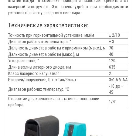
Штатив входит в комплект прибора и позволяет крепить этот
лазерный инструмент. Это очень удобно при необходимости
установить высоту лазерного нивелира.
Технические характеристики:
Точность при горизонтальной установке, мм/м
± 2/10
Диапазон работы компенсатора, °
± 3
Дальность диаметра работы с приемником (макс.), м
70
Дальность диаметра работы (макс.), м
40
Угол развертки, °
120
Длина волны лазерного диода, нм
635
Класс лазерного излучателя
2
Батареи/напряжение, Шт. х Тип/Вольт
3х1.5 V AA
-10 до +
Диапазон рабочих температур, °С
45
Отверстие для крепления на штатив на основании
1/4"
прибора