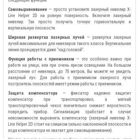
следующие функции:
Самовыравнивание
— просто установите лазерный нивелир X-
Line Helper 2D на ровную поверхность. Включите лазерный
нивелир. Так просто получить точную горизонтальную и
вертикальную плоскости.
Широкая развертка лазерных лучей
— развертка лазерных
лучей максимальная для нивелиров такого класса. Вертикальная
линия проецируется даже "над головой".
Функция работы с приемником
— это особенно важно при
работе на улице, или при очень ярком освещении. На большом
расстоянии от нивелира, до 70 метров, Вы можете не увидеть
лазерный луч. Для работы с приемником лазерного луча
построитель плоскостей имеет режим работы с приемником.
Защита компенсатора
— фиксатор надежно защитит
компенсатор при транспортировке, а мягкий
транспортировочный чехол значительно снижает вероятность
повредить прибор. Сигнализация сработает в случае
невозможности выровнять компенсатор (лазерный нивелир X-
Line Helper 2D стоит на слишком сильно наклоненной плоскости и
хода компенсатора не хватает для самовыравнивания).