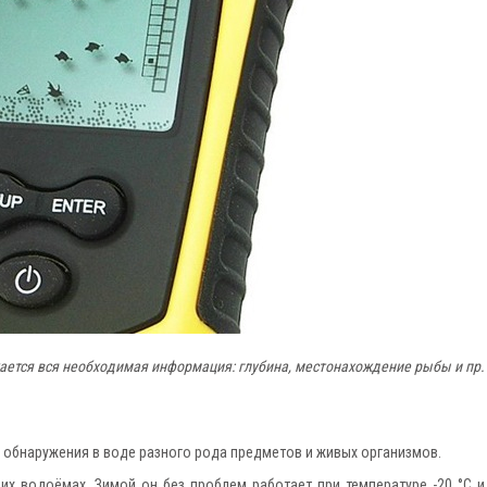
ется вся необходимая информация: глубина, местонахождение рыбы и пр.
 обнаружения в воде разного рода предметов и живых организмов.
х водоёмах. Зимой он без проблем работает при температуре -20 °С и