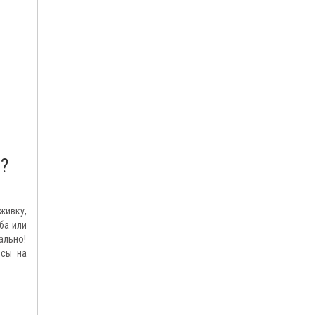
?
живку,
ба или
ально!
нсы на