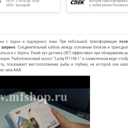
Пн-Пт: с 09:00 до 18:00
Быстрая транспортировка
Сб-Вс: выходной
в любой регион Российско
Федерации
ки с лодки и подледного лова
. При небольшой трансформации
позв
о ширине
. Соединительный кабель между основным блоком и трансдь
аться и с берега. Узкий луч датчика (45°) эффективен при обнаружении р
 озерах. Рыбопоисковый эхолот "Lucky FF1108-1" в схематичном виде отоб
сть; показывает местоположение рыбы и глубину, на которой она нахо
ек типа ААА.