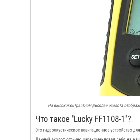
На высококонтрастном дисплее эхолота отобража
Что такое "Lucky FF1108-1"?
Это гидроакустическое навигационное устройство для
Данный эхолот отлично зарекомендовал себя на наши