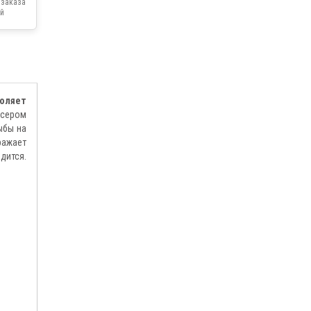
 заказа
й
оляет
юсером
ыбы на
ражает
дится.