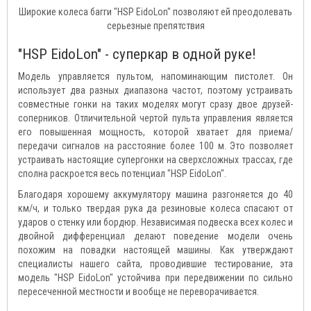
Широкие колеса багги "HSP EidoLon" позволяют ей преодолевать
серьезные препятствия
"HSP EidoLon" - суперкар в одной руке!
Модель управляется пультом, напоминающим пистолет. Он
использует два разных диапазона частот, поэтому устраивать
совместные гонки на таких моделях могут сразу двое друзей-
соперников. Отличительной чертой пульта управления является
его повышенная мощность, которой хватает для приема/
передачи сигналов на расстояние более 100 м. Это позволяет
устраивать настоящие супергонки на сверхсложных трассах, где
сполна раскроется весь потенциал "HSP EidoLon".
Благодаря хорошему аккумулятору машина разгоняется до 40
км/ч, и только твердая рука да резиновые колеса спасают от
ударов о стенку или бордюр. Независимая подвеска всех колес и
двойной дифференциал делают поведение модели очень
похожим на повадки настоящей машины. Как утверждают
специалисты нашего сайта, проводившие тестирование, эта
модель "HSP EidoLon" устойчива при передвижении по сильно
пересеченной местности и вообще не переворачивается.