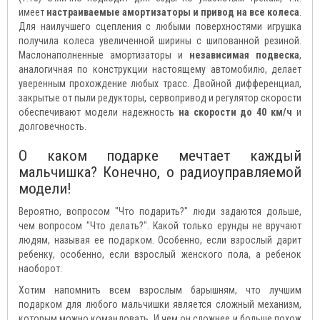
имеет
настраиваемые амортизаторы и привод на все колеса
.
Для наилучшего сцепления с любыми поверхностями игрушка
получила колеса увеличенной ширины с шипованной резиной.
Маслонаполненные амортизаторы и
независимая подвеска
,
аналогичная по конструкции настоящему автомобилю, делает
уверенным прохождение любых трасс. Двойной дифференциал,
закрытые от пыли редукторы, сервопривод и регулятор скорости
обеспечивают модели надежность
на скорости до 40 км/ч
и
долговечность.
О каком подарке мечтает каждый
мальчишка? Конечно, о радиоуправляемой
модели!
Вероятно, вопросом "Что подарить?" люди задаются дольше,
чем вопросом "Что делать?". Какой только ерунды не вручают
людям, называя ее подарком. Особенно, если взрослый дарит
ребенку, особенно, если взрослый женского пола, а ребенок
наоборот.
Хотим напомнить всем взрослым барышням, что лучшим
подарком для любого мальчишки является сложный механизм,
которым можно командовать. И чем он сложнее и больше похож