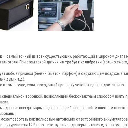
к
— самый точный из всех существующих, работающий в широком диапаз
 алкоголя. При этом такой датчик
не требует калибровки
(только ежего
ует любые примеси (бензин, ацетон, парфюм) в окружающем воздухе, а та
ый дым и т.д.).
ко в том случае, если проходящий проверку человек сделал достаточно
о специальной воронкой, позволяющей бесконтактным способом взять п
века.
ые данные всегда видны на дисплее прибора при любом внешнем освеще
ированы.
 может работать как полностью автономно от встроенного аккумулятора,
топрикуривателя 12 В (соответствующие адаптеры питания идут в комплект