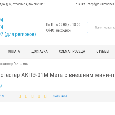
адио, д.12, строение 4, помещение 1
г.Санкт-Петербург, Лиговский
94
Пн-Пт: с 09:00 до 18:00
74
Сб-Вс: выходной
97 (для регионов)
ОПЛАТА
ДОСТАВКА
СХЕМА ПРОЕЗДА
ОТЗЫВЫ
лкотестер "АКПЭ-01М"
отестер АКПЭ-01М Мета с внешним мини-п
Д)
01М
0 отзывов