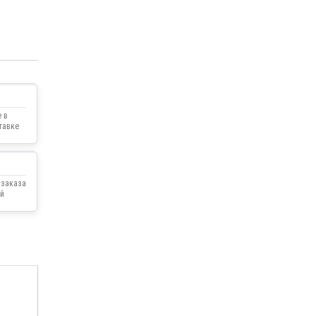
 в
тавке
 заказа
й