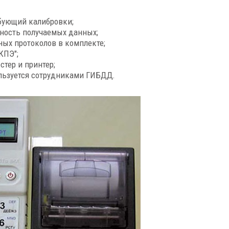
ебующий калибровки;
вность получаемых данных;
ых протоколов в комплекте;
КПЭ";
стер и принтер;
льзуется сотрудниками ГИБДД.