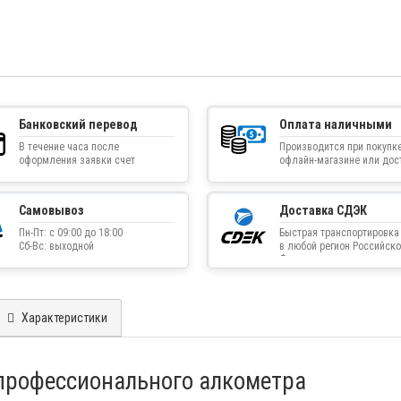
Банковский перевод
Оплата наличными
В течение часа после
Производится при покупке
оформления заявки счет
офлайн-магазине или дос
приходит на указанную
товара курьером
электронную почту
Самовывоз
Доставка СДЭК
Пн-Пт: с 09:00 до 18:00
Быстрая транспортировка
Сб-Вс: выходной
в любой регион Российско
Федерации
Характеристики
профессионального алкометра