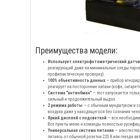
Преимущества модели:
Использует спектрофотометрический датчи
реагирующий даже на минимальные следы паров
профилактическую проверку).
100% объективность данных
— прибор игнорир
реагирует на посторонние запахи (кофе, сигаретн
Система "антиобман"
— тест запускается толь
сильный и продолжительный выдох.
2 режима работы
— с обычным мундштуком и с
воздуха даже у находящегося без сознания чело
Яркий дисплей с подсветкой
— все необходим
Все пункты меню и команды полностью русифиц
Универсальная система питания
— алкотестер
питаясь от обычной розетки 220 В или гнезда ав