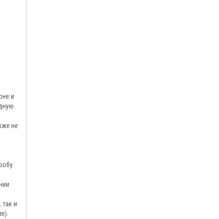
оне и
дную
кже не
робу
нии.
 так и
е).