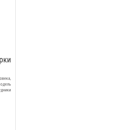
рки
овека,
модель
удники