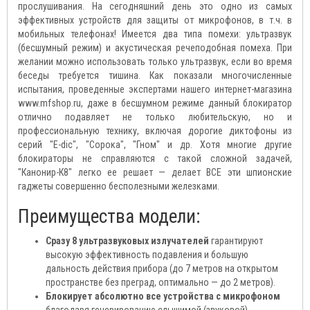
прослушивания. На сегодняшний день это одно из самых
эффективных устройств для защиты от микрофонов, в т.ч. в
мобильных телефонах! Имеется два типа помехи: ультразвук
(бесшумный режим) и акустическая речеподобная помеха. При
желании можно использовать только ультразвук, если во время
беседы требуется тишина. Как показали многочисленные
испытания, проведенные экспертами нашего интернет-магазина
www.mfshop.ru, даже в бесшумном режиме данный блокиратор
отлично подавляет не только любительскую, но и
профессиональную технику, включая дорогие диктофоны из
серий "E-dic", "Сорока", "Гном" и др. Хотя многие другие
блокираторы не справляются с такой сложной задачей,
"Канонир-К8" легко ее решает — делает ВСЕ эти шпионские
гаджеты совершенно бесполезными железками.
Преимущества модели:
Сразу 8 ультразвуковых излучателей
гарантируют
высокую эффективность подавления и большую
дальность действия прибора (до 7 метров на открытом
пространстве без преград, оптимально — до 2 метров).
Блокирует абсолютно все устройства с микрофоном