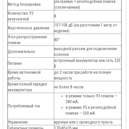
ультразвук + речеподобная помеха
Метод блокировки
(отключаемая)
Количество УЗ
8
излучателей
107-108 дБ (на расстоянии 1 метр от
Акустическое давление
изделия)
Угол распространения
80°
помехи
выходной разъем для подключения
Дополнительно
колонок
встроенный аккумулятор или сеть 220
Питание
В
Время автономной
до 2 часов при работе на полную
работы
мощность
Время полной зарядки
не более 8 часов
аккумулятора
в режиме только УЗ помехи —
280 мА;
Потребляемый ток
в режиме УЗ и речеподобной
помехи — 500 мА.
Управление
вручную или с проводного пульта
Габаритные размеры
170х85х35 мм