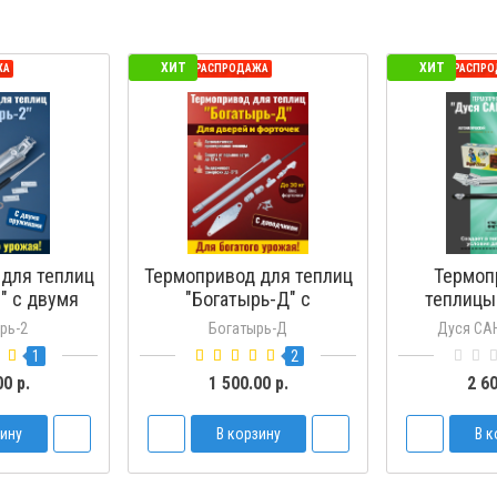
ХИТ
ХИТ
ЖА
СЕЗОННАЯ РАСПРОДАЖА
СЕЗОННАЯ РАСПР
для теплиц
Термопривод для теплиц
Термоп
" с двумя
"Богатырь-Д" с
теплицы
нами
доводчиком
Усил
рь-2
Богатырь-Д
Дуся СА
1
2
00 р.
1 500.00 р.
2 60
зину
В корзину
В к