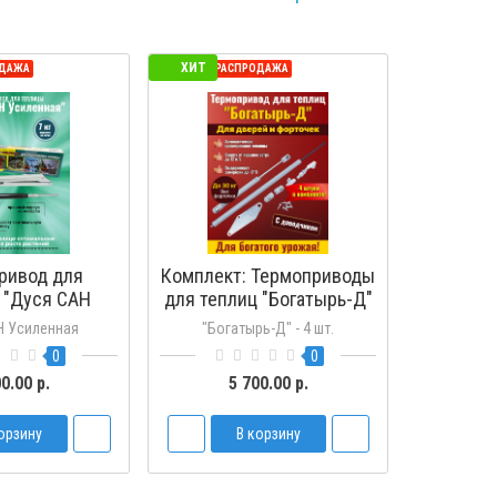
ХИТ
ОДАЖА
СЕЗОННАЯ РАСПРОДАЖА
ривод для
Комплект: Термоприводы
 "Дуся САН
для теплиц "Богатырь-Д"
енная"
- 4 шт.
Н Усиленная
"Богатырь-Д" - 4 шт.
0
0
0.00 р.
5 700.00 р.
орзину
В корзину