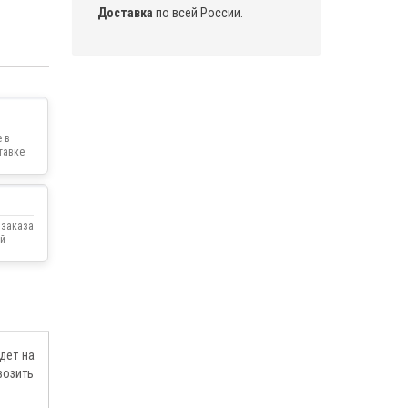
Доставка
по всей России.
 в
тавке
 заказа
й
дет на
возить