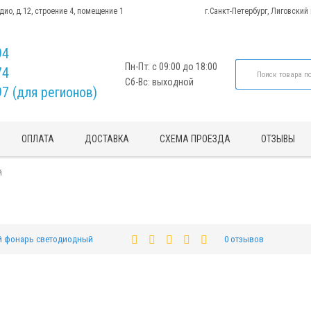
адио, д.12, строение 4, помещение 1
г.Санкт-Петербург, Лиговский
94
Пн-Пт: с 09:00 до 18:00
74
Сб-Вс: выходной
97 (для регионов)
ОПЛАТА
ДОСТАВКА
СХЕМА ПРОЕЗДА
ОТЗЫВЫ
й
й фонарь светодиодный
0 отзывов