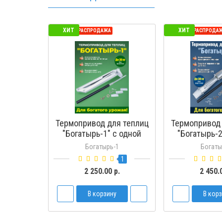
ХИТ
ХИТ
СЕЗОННАЯ РАСПРОДАЖА
СЕЗОННАЯ РАСПРОДА
Термопривод для теплиц
Термопривод 
"Богатырь-1" с одной
"Богатырь-2
пружиной
пружи
Богатырь-1
Богаты
1
2 250.00 р.
2 450.
В корзину
В кор