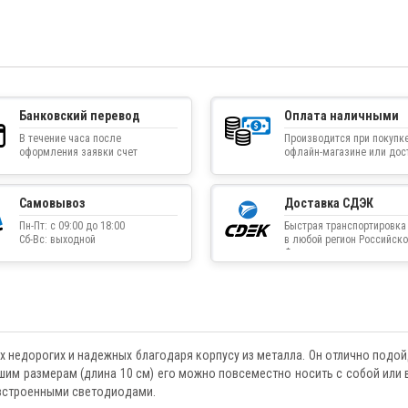
Банковский перевод
Оплата наличными
В течение часа после
Производится при покупке
оформления заявки счет
офлайн-магазине или дос
приходит на указанную
товара курьером
электронную почту
Самовывоз
Доставка СДЭК
Пн-Пт: с 09:00 до 18:00
Быстрая транспортировка
Сб-Вс: выходной
в любой регион Российско
Федерации
 недорогих и надежных благодаря корпусу из металла. Он отлично подой
шим размерам (длина 10 см) его можно повсеместно носить с собой или 
 встроенными светодиодами.